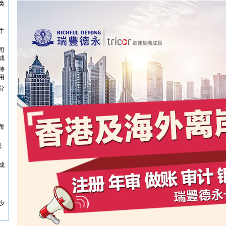
类
手
司
钱
持
用
分
每
成
成
少