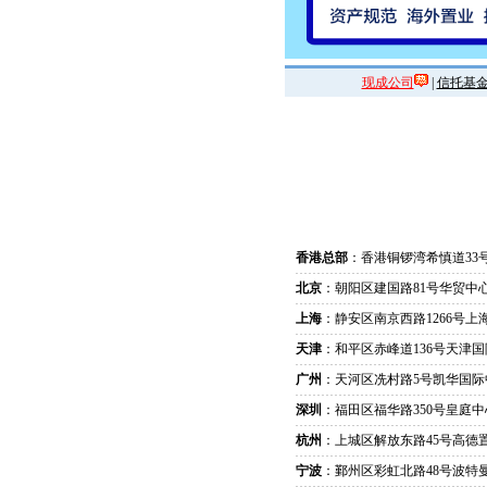
现成公司
|
信托基
香港总部
：香港铜锣湾希慎道33
北京
：朝阳区建国路81号华贸中心
上海
：静安区南京西路1266号上
天津
：和平区赤峰道136号天津国
广州
：天河区冼村路5号凯华国际
深圳
：福田区福华路350号皇庭中
杭州
：上城区解放东路45号高德置
宁波
：鄞州区彩虹北路48号波特曼