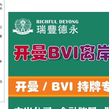
为
的
公
要
率
品