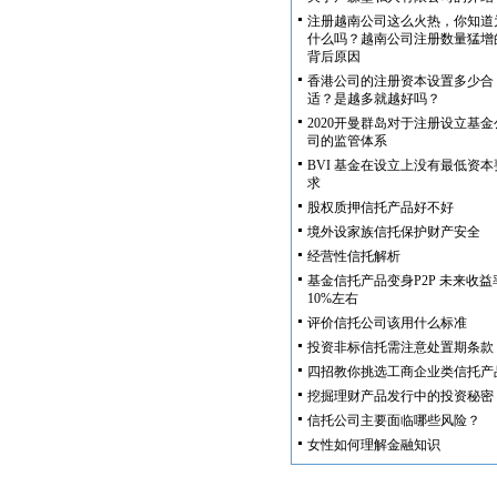
注册越南公司这么火热，你知道
什么吗？越南公司注册数量猛增
背后原因
香港公司的注册资本设置多少合
适？是越多就越好吗？
2020开曼群岛对于注册设立基金
司的监管体系
BVI 基金在设立上没有最低资本
求
股权质押信托产品好不好
境外设家族信托保护财产安全
经营性信托解析
基金信托产品变身P2P 未来收益
10%左右
评价信托公司该用什么标准
投资非标信托需注意处置期条款
四招教你挑选工商企业类信托产
挖掘理财产品发行中的投资秘密
信托公司主要面临哪些风险？
女性如何理解金融知识