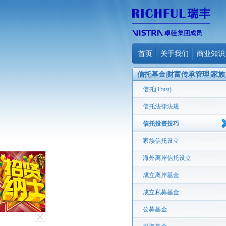
首页
关于我们
商业知识
信托基金|财富传承管理|家族
公室
信托(Trust)
信托法律法规
信托投资技巧
家族信托设立
海外离岸信托设立
成立离岸基金
成立私募基金
公募基金