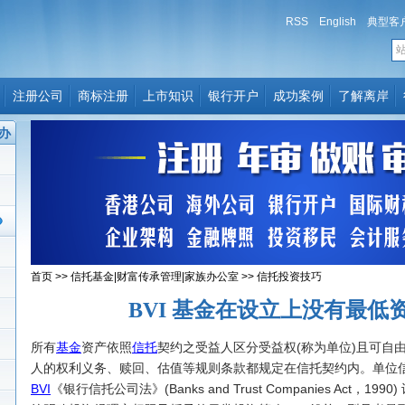
RSS
English
典型客
注册公司
商标注册
上市知识
银行开户
成功案例
了解离岸
办
首页
>>
信托基金|财富传承管理|家族办公室
>>
信托投资技巧
BVI 基金在设立上没有最低
所有
基金
资产依照
信托
契约之受益人区分受益权(称为单位)且可自
人的权利义务、赎回、估值等规则条款都规定在信托契约内。单位
BVI
《银行信托公司法》(Banks and Trust Companies Act，