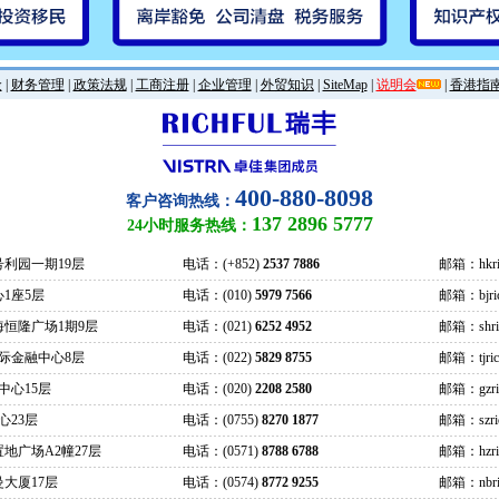
金
|
财务管理
|
政策法规
|
工商注册
|
企业管理
|
外贸知识
|
SiteMap
|
说明会
|
香港指
400-880-8098
客户咨询热线：
137 2896 5777
24小时服务热线：
号利园一期19层
电话：(+852)
2537 7886
邮箱：hkric
1座5层
电话：(010)
5979 7566
邮箱：bjrich
海恒隆广场1期9层
电话：(021)
6252 4952
邮箱：shrich
际金融中心8层
电话：(022)
5829 8755
邮箱：tjrich
中心15层
电话：(020)
2208 2580
邮箱：gzrich
心23层
电话：(0755)
8270 1877
邮箱：szrich
地广场A2幢27层
电话：(0571)
8788 6788
邮箱：hzrich
大厦17层
电话：(0574)
8772 9255
邮箱：nbric