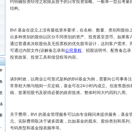
约明确投资经理之权限及授予的日常投资策略。一般单一型且考量
结构。
BVI
基金在设立上没有最低资本要求，在名称、数量、类别和股份
出多种类别的股份以区分不同类别的资产、投资甚至货币。如果客
通过普通表决权股份及无投票权的优先股等设计，达到客户需求。
可通过内部文件(谅解备忘录和
公司章程
、招股说明书、配售备忘录
投资政策、投资工具和借贷权等内容。
申
谈到时效，以商业公司形式架构的BVI基金为例，需要向公司事务
条
常章程大纲与细则一旦定稿，基金可在24小时内成立。但发售股份
稿、签署招股书及获得必要的政府批准。整体时间大约四到八周。
意
场
关于费用，BVI 的基金管理服务可以由专业顾问来提供服务，基金管
要
元。实际费用取决于诸多因素，比如基金的股东、股份类别和系列
，
号码类型和基金报表频率等。