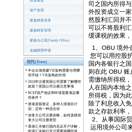
投资基金
司之国内所得与
资产管理
外投资成立一家
然股利汇回并不
家族财富传承
可以不将股利汇
家族财富管理
缓课税的效果，
家族办公室(Family Office)
1、OBU 境外
金融牌照申请
您可以用控股
信托(Trust)
国内各银行之国际
则在此 OBU
中企出海搭建VIE架构需要办理哪
些手续？VIE架构的作用
需缴纳所得税，
2024年注册英国公司需要了解哪些
人在国内本地之
政策？英国公司注册注意事项
RCEP原产地证明申请需要满足哪
所得税，因为此
些条件？
除了利息收入免
香港居留签证，多种入境项目计
划，总有一种适合你
款之存款利率，
加拿大公司注册攻略，如何选择加
2、从事国际
拿大公司注册类型
运用境外公司
香港汇丰银行国内见证开户详解，
申请汇丰银行开户需要做哪些准