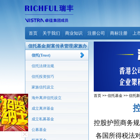
首页
关于我们
商业知识
注册公司
商标注册
上
信托基金|财富传承管理|家族办
公室
信托(Trust)
信托法律法规
信托投资技巧
家族信托设立
首页
>>
信托基金
>>
信托新
海外离岸信托设立
成立离岸基金
成立私募基金
控股护照商务规划
公募基金
各国所得税法