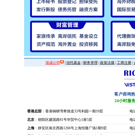
现成公司
|
信托基金
|
财务管理
|
政策法规
|
工商注册
|
客户咨询
24小时服
香港总部
：香港铜锣湾希慎道33号利园一期19层
电话
北京
：朝阳区建国路81号华贸中心1座5层
电话
上海
：静安区南京西路1266号上海恒隆广场1期9层
电话