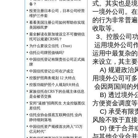
式。其实也是境
备？
一境外公司。在
投资注册日本公司，日本公司经营
维护三件套
的行为非常普遍
看看美国注册公司如何帮助你实现
收取等。
美国移民梦
最全解读在新加坡设立不可撤销信
3、控股公司
托可以规避CRS吗？
运用境外公司
为什么要设立信托（Trust）
运用中最复杂的
信托公司牌照值钱吗?
中国信托登记有限责任公司正式揭
来设立，其主要
牌
A) 规避政治
中国信托登记公司在沪成立
用境外公司可多
控股护照商务规划 12 大特点
控股功能护照个人规划9大特点
会因两国间的
家族信托在CRS下的合规主体信息
B) 透过境外
是会被否交换
方便资金调度等
安邦“逼婚”招商民生 大金控版图仅
差信托
C) 承受有限
信托业协会摸底互联网信托 业内
风险不致于直接
静待细则落地
中国信托资产规模首次跨入“15万
D) 便于合并
亿元时代”
与其他企业合并