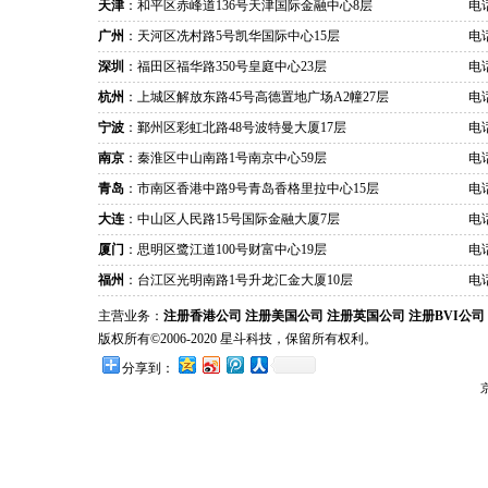
天津
：和平区赤峰道136号天津国际金融中心8层
电话
广州
：天河区冼村路5号凯华国际中心15层
电话
深圳
：福田区福华路350号皇庭中心23层
电话
杭州
：上城区解放东路45号高德置地广场A2幢27层
电话
宁波
：鄞州区彩虹北路48号波特曼大厦17层
电话
南京
：秦淮区中山南路1号南京中心59层
电话
青岛
：市南区香港中路9号青岛香格里拉中心15层
电话
大连
：中山区人民路15号国际金融大厦7层
电话
厦门
：思明区鹭江道100号财富中心19层
电话
福州
：台江区光明南路1号升龙汇金大厦10层
电话
主营业务：
注册香港公司
注册美国公司
注册英国公司
注册BVI公司
版权所有©2006-2020 星斗科技，保留所有权利。
分享到：
京