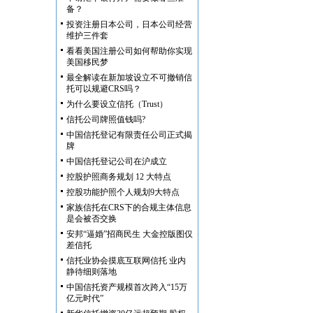
备？
投资注册日本公司，日本公司经营
维护三件套
看看美国注册公司如何帮助你实现
美国移民梦
最全解读在新加坡设立不可撤销信
托可以规避CRS吗？
为什么要设立信托（Trust）
信托公司牌照值钱吗?
中国信托登记有限责任公司正式揭
牌
中国信托登记公司在沪成立
控股护照商务规划 12 大特点
控股功能护照个人规划9大特点
家族信托在CRS下的合规主体信息
是会被否交换
安邦“逼婚”招商民生 大金控版图仅
差信托
信托业协会摸底互联网信托 业内
静待细则落地
中国信托资产规模首次跨入“15万
亿元时代”