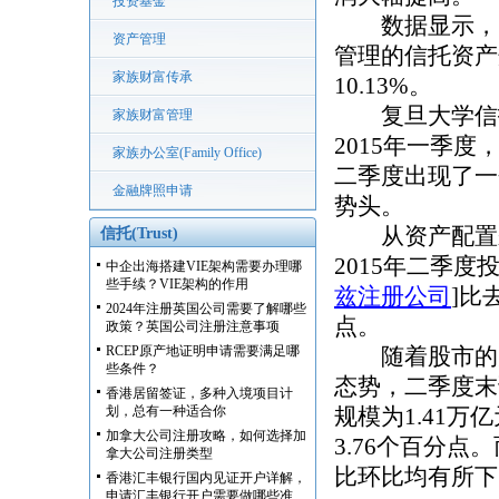
投资基金
数据显示，
资产管理
管理的信托资产规
家族财富传承
10.13%。
复旦大学信托研
家族财富管理
2015年一季
家族办公室(Family Office)
二季度出现了一
金融牌照申请
势头。
从资产配置来
信托(Trust)
2015年二季度投
中企出海搭建VIE架构需要办理哪
些手续？VIE架构的作用
兹
注册公司
]
比
2024年注册英国公司需要了解哪些
点。
政策？英国公司注册注意事项
RCEP原产地证明申请需要满足哪
随着股市的火
些条件？
态势，二季度末
香港居留签证，多种入境项目计
划，总有一种适合你
规模为1.41万
加拿大公司注册攻略，如何选择加
3.76个百分
拿大公司注册类型
比环比均有所下
香港汇丰银行国内见证开户详解，
申请汇丰银行开户需要做哪些准