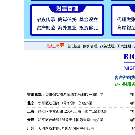
现成公司
|
信托基金
|
财务管理
|
政策法规
|
工商注册
|
客户咨询
24小时服
香港总部
：香港铜锣湾希慎道33号利园一期19层
电话
北京
：朝阳区建国路81号华贸中心1座5层
电话
上海
：静安区南京西路1266号上海恒隆广场1期9层
电话
天津
：和平区赤峰道136号天津国际金融中心8层
电话
广州
：天河区冼村路5号凯华国际中心15层
电话