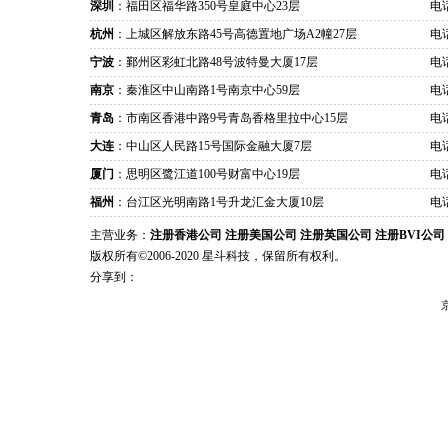
深圳
：福田区福华路350号皇庭中心23层
电话
杭州
：上城区解放东路45号高德置地广场A2幢27层
电话
宁波
：鄞州区彩虹北路48号波特曼大厦17层
电话
南京
：秦淮区中山南路1号南京中心59层
电话
青岛
：市南区香港中路9号青岛香格里拉中心15层
电话
大连
：中山区人民路15号国际金融大厦7层
电话
厦门
：思明区鹭江道100号财富中心19层
电话
福州
：台江区光明南路1号升龙汇金大厦10层
电话
主营业务：
注册香港公司
注册美国公司
注册英国公司
注册BVI公司
版权所有©2006-2020 星斗科技，保留所有权利。
分享到：
京