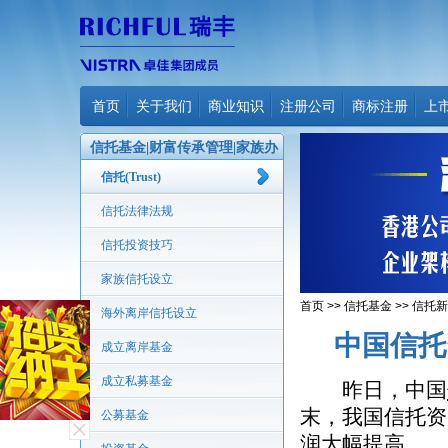
首页
关于我们
商业知识
注册公司
商标注册
上
信托基金|财富传承管理|家族办
公室
信托(Trust)
信托法律法规
信托投资技巧
家族信托设立
首页
>>
信托基金
>>
信托新
海外离岸信托设立
中国信托
成立离岸基金
成立私募基金
昨日，中国
末，我国信托资
公募基金
润大幅提高。