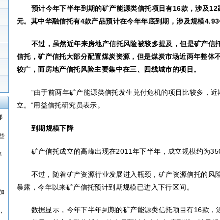
预计今年下半年到期的矿产能源类信托项目有
16
款，涉及
12
元。其中华融信托有
4
款产品预计在今年年底到期，涉及规模
4.93
不过，虽然近年来房地产信托风险被较多提及，但是矿产信
信托，矿产信托大部分配置煤炭资源，但是煤炭市场近两年整体
较广，而房地产信托风险主要集中在三、四线城市的项目。
“由于前两年矿产能源类信托发生兑付危机的项目比较多，近
立。”用益信托研究员表示。
哪
到期规模下降
些
矿产信托成立的高峰出现在
2011
年下半年，成立规模约为
35
哪
不过，随着矿产资源行业发展进入瓶颈，矿产资源信托的风
暴露，今年以来矿产信托预计到期规模已进入下行区间。
加
数据显示，今年下半年到期的矿产能源类信托项目有
16
款，
，