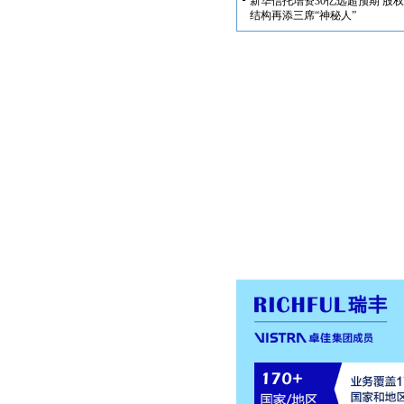
新华信托增资30亿远超预期 股权
结构再添三席“神秘人”