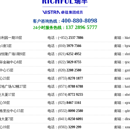
400-880-8098
客户咨询热线：
137 2896 5777
24小时服务热线：
号利园一期19层
电话：(+852)
2537 7886
邮箱：hkric
1座5层
电话：(010)
5979 7566
邮箱：bjrich
海恒隆广场1期9层
电话：(021)
6252 4952
邮箱：shrich
际金融中心8层
电话：(022)
5829 8755
邮箱：tjrich
中心15层
电话：(020)
2208 2580
邮箱：gzrich
心23层
电话：(0755)
8270 1877
邮箱：szrich
地广场A2幢27层
电话：(0571)
8788 6788
邮箱：hzrich
大厦17层
电话：(0574)
8772 9255
邮箱：nbric
心59层
电话：(025)
8467 1161
邮箱：njrich
格里拉中心15层
电话：(0532)
8090 2580
邮箱：qdric
融大厦7层
电话：(0411)
8250 6091
邮箱：dlrich
心19层
电话：(0592)
3299 299
邮箱：xmric