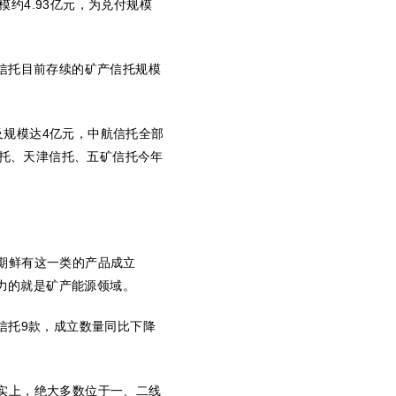
模约
4.93
亿元，为兑付规模
信托目前存续的矿产信托规模
及规模达
4
亿元，中航信托全部
托、天津信托、五矿信托今年
期鲜有这一类的产品成立
力的就是矿产能源领域。
信托
9
款，成立数量同比下降
实上，绝大多数位于一、二线