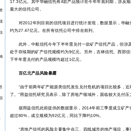
17.3
亿元。其中华融信托有
4
款产品预计在今年年底到期，涉及规
最大的信托公司。
营
现
对
2012
年到目前的信托项目进行统计发现，数据显示，华融
约为
27.47
亿元。在所有信托公司中排在前列。
信
此外，中航信托今年下半年需兑付一款矿产信托产品，但涉
处于存续期的矿产信托规模约为
9
亿元。另外，吉林信托、西部信
揭
下半年需兑付的产品规模均超过
1
亿元。
百亿元产品风险暴露
“由于前两年矿产能源类信托发生兑付危机的项目比较多，近
息
了。”用益信托研究员表示，除了房地产领域外，面临较大兑付压
仅
据用益信托此前提供的数据显示，
2014
年前三季度成立矿产
超过
80%
，成立规模为
92
亿元，同比下降约
10%
。
万
“房地产信托的风险主要集中在三、四线城市的地产项目，事