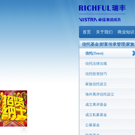
首页
关于我们
商业知识
信托基金|财富传承管理|家族
公室
信托(Trust)
信托法律法规
信托投资技巧
家族信托设立
海外离岸信托设立
成立离岸基金
成立私募基金
公募基金