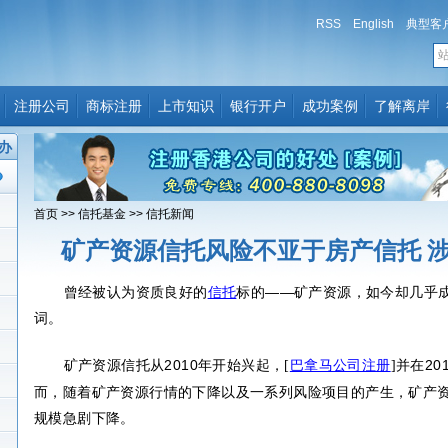
RSS
English
典型客
注册公司
商标注册
上市知识
银行开户
成功案例
了解离岸
办
首页
>>
信托基金
>>
信托新闻
矿产资源信托风险不亚于房产信托 涉
曾经被认为资质良好的
信托
标的——矿产资源，如今却几乎
词。
矿产资源信托从
2010
年开始兴起，
并在
20
[
巴拿马公司注册
]
而，随着矿产资源行情的下降以及一系列风险项目的产生，矿产
规模急剧下降。