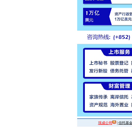
现成公司
|
信托基