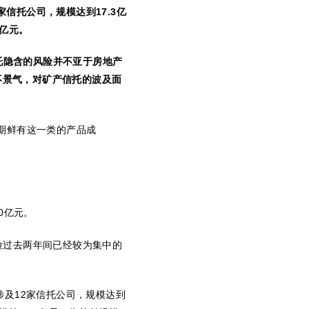
家信托公司，规模达到
17.3
亿
亿元。
托隐含的风险并不亚于房地产
不景气，对矿产信托的波及面
期鲜有这一类的产品成
0
亿元。
险过去两年间已经较为集中的
涉及
12
家信托公司，规模达到