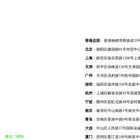
香港总部
：香港铜锣湾希慎道33
北京
：朝阳区建国路81号华贸中心
上海
：静安区南京西路1266号上
天津
：和平区赤峰道136号天津国
广州
：天河区冼村路5号凯华国际
深圳
：福田区福华路350号皇庭中
杭州
：上城区解放东路45号高德置
宁波
：鄞州区彩虹北路48号波特曼
南京
：秦淮区中山南路1号南京中
青岛
：市南区香港中路9号青岛香
大连
：中山区人民路15号国际金
微信二维码
厦门
：思明区鹭江道100号财富中