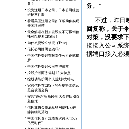
备？
务。”
投资注册日本公司，日本公司经营
维护三件套
不过，昨日
看看美国注册公司如何帮助你实现
美国移民梦
回复称，关于
最全解读在新加坡设立不可撤销信
对策，没要求
托可以规避CRS吗？
为什么要设立信托（Trust）
接接入公司系
信托公司牌照值钱吗?
据端口接入必
中国信托登记有限责任公司正式揭
牌
中国信托登记公司在沪成立
控股护照商务规划 12 大特点
控股功能护照个人规划9大特点
家族信托在CRS下的合规主体信息
是会被否交换
安邦“逼婚”招商民生 大金控版图仅
差信托
信托业协会摸底互联网信托 业内
静待细则落地
中国信托资产规模首次跨入“15万
亿元时代”