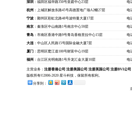
深圳
：福田区福华路350号皇庭中心23层
电话
杭州
：上城区解放东路45号高德置地广场A2幢27层
电话
宁波
：鄞州区彩虹北路48号波特曼大厦17层
电话
南京
：秦淮区中山南路1号南京中心59层
电话
青岛
：市南区香港中路9号青岛香格里拉中心15层
电话
大连
：中山区人民路15号国际金融大厦7层
电话
厦门
：思明区鹭江道100号财富中心19层
电话
福州
：台江区光明南路1号升龙汇金大厦10层
电话
主营业务：
注册香港公司
注册美国公司
注册英国公司
注册BVI公司
版权所有©2006-2020 星斗科技，保留所有权利。
分享到：
京