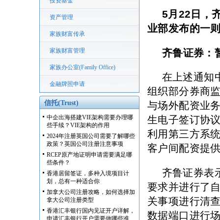
投资基金
5
月
22
日，
资产管理
业部发布的一
家族财富传承
齐鲁证券：
家族财富管理
家族办公室(Family Office)
在上述通知
金融牌照申请
组织部分券商
信托(Trust)
与场外配资业
中企出海搭建VIE架构需要办理哪
生电子签订协
些手续？VIE架构的作用
利用第三方系
2024年注册英国公司需要了解哪些
政策？英国公司注册注意事项
客户间配资提
RCEP原产地证明申请需要满足哪
些条件？
齐鲁证券表
香港居留签证，多种入境项目计
划，总有一种适合你
要求并进行了
加拿大公司注册攻略，如何选择加
关事项进行清查
拿大公司注册类型
香港汇丰银行国内见证开户详解，
数据端口进行
申请汇丰银行开户需要做哪些准