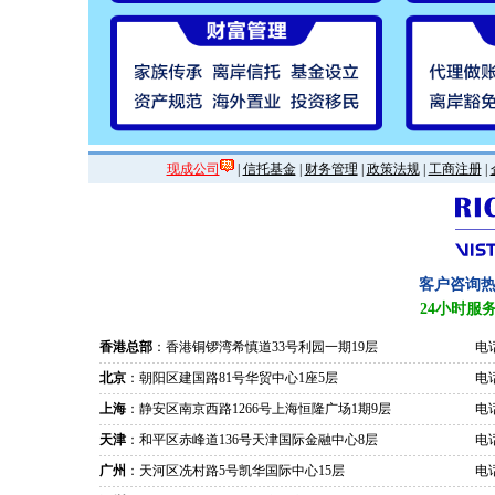
现成公司
|
信托基金
|
财务管理
|
政策法规
|
工商注册
|
客户咨询
24小时服
香港总部
：香港铜锣湾希慎道33号利园一期19层
电话
北京
：朝阳区建国路81号华贸中心1座5层
电话
上海
：静安区南京西路1266号上海恒隆广场1期9层
电话
天津
：和平区赤峰道136号天津国际金融中心8层
电话
广州
：天河区冼村路5号凯华国际中心15层
电话