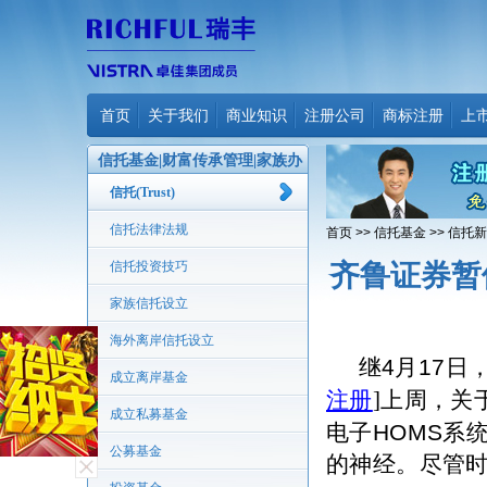
首页
关于我们
商业知识
注册公司
商标注册
上
信托基金|财富传承管理|家族办
公室
信托(Trust)
信托法律法规
首页
>>
信托基金
>>
信托新
信托投资技巧
齐鲁证券暂
家族信托设立
海外离岸信托设立
继
4
月
17
日
成立离岸基金
注册
]
上周，关
成立私募基金
电子
HOMS
系
公募基金
的神经。尽管