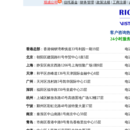
现成公司
|
信托基金
|
财务管理
|
政策法规
|
工商注册
|
客户咨询
24小时服
香港总部
：香港铜锣湾希慎道33号利园一期19层
电话
北京
：朝阳区建国路81号华贸中心1座5层
电话
上海
：静安区南京西路1266号上海恒隆广场1期9层
电话
天津
：和平区赤峰道136号天津国际金融中心8层
电话
广州
：天河区冼村路5号凯华国际中心15层
电话
深圳
：福田区福华路350号皇庭中心23层
电话
杭州
：上城区解放东路45号高德置地广场A2幢27层
电话
宁波
：鄞州区彩虹北路48号波特曼大厦17层
电话
南京
：秦淮区中山南路1号南京中心59层
电话
青岛
：市南区香港中路9号青岛香格里拉中心15层
电话