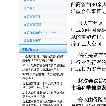
投资基金
的高管约
80
余
资产管理
转型合作事宜
家族财富传承
过去三年来
家族财富管理
理成为中国金
家族办公室(Family Office)
系的重塑过程
金融牌照申请
辟了巨大空间
信托(Trust)
信托是资产
中企出海搭建VIE架构需要办理哪
些手续？VIE架构的作用
理行业先行者
2024年注册英国公司需要了解哪些
已成长为资产
政策？英国公司注册注意事项
RCEP原产地证明申请需要满足哪
些条件？
此次会议旨
香港居留签证，多种入境项目计
市场科学健康
划，总有一种适合你
加拿大公司注册攻略，如何选择加
拿大公司注册类型
会议由保险
香港汇丰银行国内见证开户详解，
申请汇丰银行开户需要做哪些准