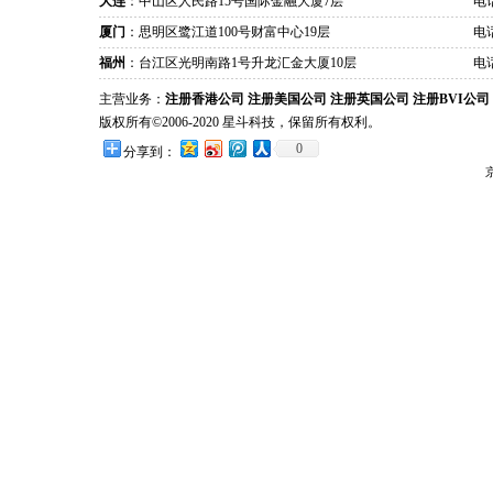
大连
：中山区人民路15号国际金融大厦7层
电话
厦门
：思明区鹭江道100号财富中心19层
电话
福州
：台江区光明南路1号升龙汇金大厦10层
电话
主营业务：
注册香港公司
注册美国公司
注册英国公司
注册BVI公司
版权所有©2006-2020 星斗科技，保留所有权利。
0
分享到：
京