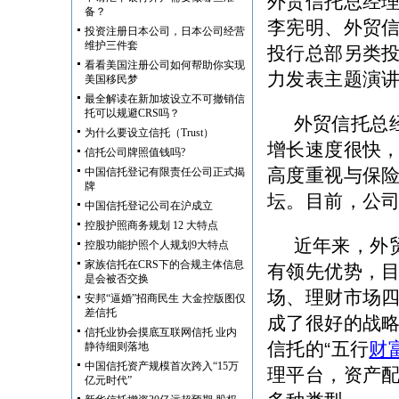
外贸信托总经
备？
李宪明、外贸
投资注册日本公司，日本公司经营
维护三件套
投行总部另类
看看美国注册公司如何帮助你实现
力发表主题演
美国移民梦
最全解读在新加坡设立不可撤销信
托可以规避CRS吗？
外贸信托总
为什么要设立信托（Trust）
增长速度很快
信托公司牌照值钱吗?
高度重视与保
中国信托登记有限责任公司正式揭
牌
坛。目前，公
中国信托登记公司在沪成立
控股护照商务规划 12 大特点
近年来，外
控股功能护照个人规划9大特点
家族信托在CRS下的合规主体信息
有领先优势，
是会被否交换
场、理财市场四
安邦“逼婚”招商民生 大金控版图仅
差信托
成了很好的战
信托业协会摸底互联网信托 业内
信托的“五行
财
静待细则落地
中国信托资产规模首次跨入“15万
理平台，资产
亿元时代”