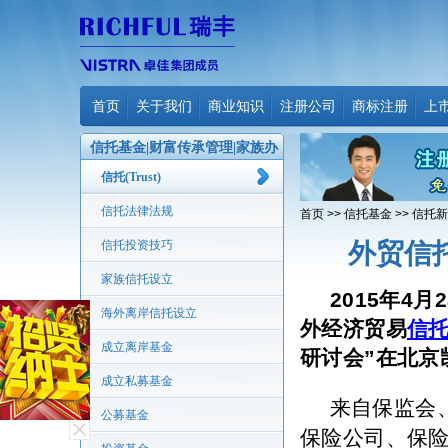
首页
关于我们
商业知识
注册公司
商标注册
上
信托基金|财富传承管理|家族办
公室
信托(Trust)
信托法律法规
首页
>>
信托基金
>>
信托新
信托投资技巧
外贸信
家族信托设立
2015
年
4
月
2
海外离岸信托设立
外经济贸易
信
成立离岸基金
研讨会”在北京
成立私募基金
来自保监会
公募基金
保险公司、保