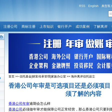
RSS
English
典型客
注册公司
商标注册
上市知识
银行开户
成功案例
了解离岸
办
首页
>>
信托基金|财富传承管理|家族办公室
>>
海外离岸信托设立
香港公司年审是可选项目还是必须项目
须了解的内容
香港公司年审
逾期会怎么样
香港公司
必须做年审才能保障公司正常经营，那么香港公司只要到