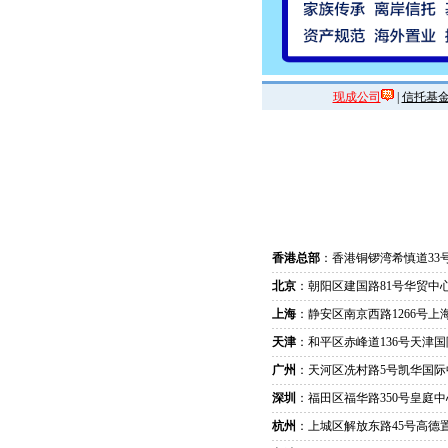
现成公司
|
信托基
香港总部
：香港铜锣湾希慎道33
北京
：朝阳区建国路81号华贸中心
上海
：静安区南京西路1266号上
天津
：和平区赤峰道136号天津国
广州
：天河区冼村路5号凯华国际
深圳
：福田区福华路350号皇庭中
杭州
：上城区解放东路45号高德置