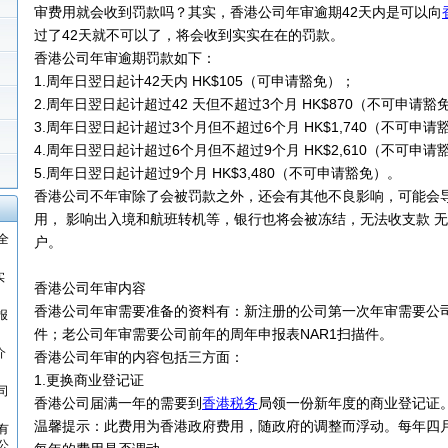
审费用就会收到罚款吗？其实，香港公司年审逾期42天内是可以向
过了42天就不可以了，将会收到实实在在的罚款。
香港公司年审逾期罚款如下：
1.周年日翌日起计42天内 HK$105（可申请豁免）；
2.周年日翌日起计超过42 天但不超过3个月 HK$870（不可申请豁
3.周年日翌日起计超过3个月但不超过6个月 HK$1,740（不可申请
4.周年日翌日起计超过6个月但不超过9个月 HK$2,610（不可申请
5.周年日翌日起计超过9个月 HK$3,480（不可申请豁免）。
香港公司不年审除了会被罚款之外，还会有其他不良影响，可能会
用， 影响出入境和航班转机等，银行也将会被冻结，无法收支款 
全
户。
实
香港公司年审内容
香港公司年审需要准备的资料有：新注册的公司第一次年审需要公司
报
件；老公司年审需要公司前年的周年申报表NAR1扫描件。
介
香港公司年审的内容包括三方面：
1.更换商业登记证
司
香港公司届满一年的需要到
香港税务
局领一份新年度的商业登记证
温馨提示：此费用为香港政府费用，随政府的调整而浮动。每年四
有
公