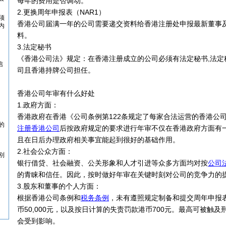
每年的费用是否调动。
2.更换周年申报表（NAR1）
须
香港公司届满一年的公司需要递交资料给香港注册处申报最新董事
内
料。
3.法定秘书
《香港公司法》规定：在香港注册成立的公司必须有法定秘书,法定
信
司且香港持牌公司担任。
香港公司年审有什么好处
1.政府方面：
香港政府在香港《公司条例第122条规定了每家合法运营的香港公
的
注册香港公司
后按政府规定的要求进行年审不仅在香港政府方面有
且在日后办理政府相关事宜能起到很好的基础作用。
2.社会公众方面：
别
银行借贷、社会融资、公关形象和人才引进等众多方面均对按
公司
的青睐和信任。因此，按时做好年审在关键时刻对公司的竞争力的
3.股东和董事的个人方面：
根据香港公司条例和
税务条例
，未有遵照规定制备和提交周年申报
币50,000元，以及按日计算的失责罚款港币700元。最高可被触
会受到影响。