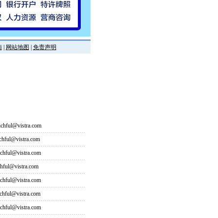
南
|
网站地图
|
免责声明
hful@vistra.com
ful@vistra.com
ful@vistra.com
ful@vistra.com
ful@vistra.com
ful@vistra.com
ful@vistra.com