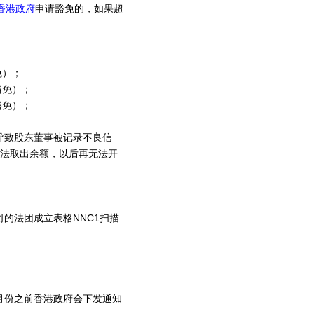
香港政府
申请豁免的，如果超
免）；
豁免）；
豁免）；
导致股东董事被记录不良信
无法取出余额，以后再无法开
的法团成立表格NNC1扫描
。
月份之前香港政府会下发通知