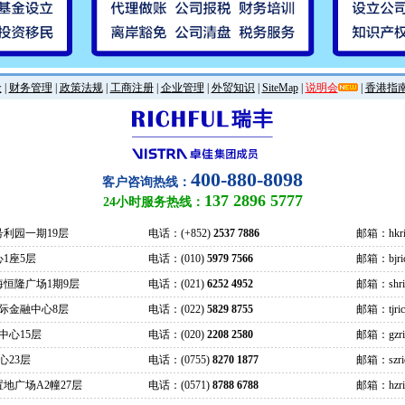
金
|
财务管理
|
政策法规
|
工商注册
|
企业管理
|
外贸知识
|
SiteMap
|
说明会
|
香港指
400-880-8098
客户咨询热线：
137 2896 5777
24小时服务热线：
号利园一期19层
电话：(+852)
2537 7886
邮箱：hkric
1座5层
电话：(010)
5979 7566
邮箱：bjrich
海恒隆广场1期9层
电话：(021)
6252 4952
邮箱：shrich
际金融中心8层
电话：(022)
5829 8755
邮箱：tjrich
中心15层
电话：(020)
2208 2580
邮箱：gzrich
心23层
电话：(0755)
8270 1877
邮箱：szrich
地广场A2幢27层
电话：(0571)
8788 6788
邮箱：hzrich