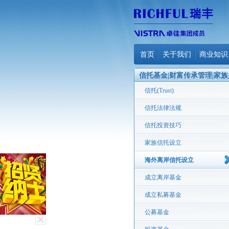
首页
关于我们
商业知识
信托基金|财富传承管理|家族
公室
信托(Trust)
信托法律法规
信托投资技巧
家族信托设立
海外离岸信托设立
成立离岸基金
成立私募基金
公募基金