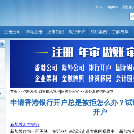
RSS
English
典型客
注册公司
商标注册
上市知识
银行开户
成功案例
了解离岸
办
首页
>>
信托基金|财富传承管理|家族办公室
>>
海外离岸信托设立
申请香港银行开户总是被拒怎么办？试
开户
新加坡
汇丰银行
新加坡作为一匹黑马，在近些年来渐渐走进大家的视野中，新加坡