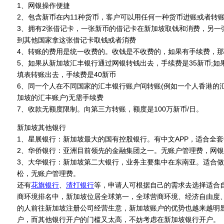
1、网银操作便捷
2、包含新币在内11种货币，客户可以用任何一种货币进账或者转
3、拥有2张借记卡，一张新币的借记卡在新加坡取钱和消费，另一
到其他国家拿这张借记卡取钱或者消费
4、转账的费用是统一收费的。收钱是不收费的，如果有手续费，
5、如果从新加坡汇丰银行通过网银转钱出去，手续费是35新币;
填表转账出去，手续费是40新币
6、同一个人在不同国家的汇丰银行账户间转账(例如一个人香港的
加坡的汇丰账户)无需手续费
7、收款无额度限制。向第三方转账，额度是100万新币/日。
新加坡其他银行
1、星展银行：新加坡最大的国有控股银行。有中文APP，适合全套
2、华侨银行：亚洲目前领先的金融集团之一。无账户管理费，网
3、大华银行：新加坡第二大银行，业务主要集中在东南亚。适合
松，无账户管理费。
还有
花旗银行
、
渣打银行
等，申请人可根据自己的需求去选择适合自
商环境排名中，新加坡位居全球第一，全球营商环境、经济自由度
的人前往新加坡注册公司经营生意，新加坡账户的优势也越来越明
户，而其他银行开户的门槛又太高，不妨考虑在新加坡银行开户。