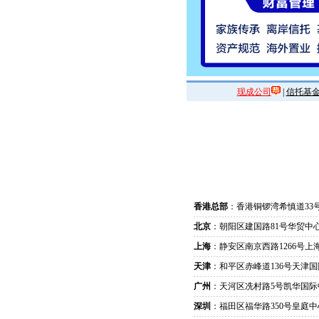
现成公司
|
信托基
香港总部
：香港铜锣湾希慎道33
北京
：朝阳区建国路81号华贸中心
上海
：静安区南京西路1266号上
天津
：和平区赤峰道136号天津国
广州
：天河区冼村路5号凯华国际
深圳
：福田区福华路350号皇庭中