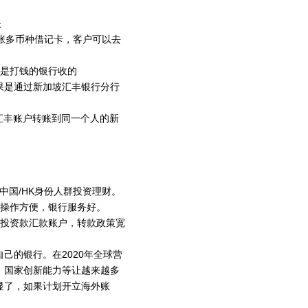
账
张多币种借记卡，客户可以去
那是打钱的银行收的
如果是通过新加坡汇丰银行分行
汇丰账户转账到同一个人的新
中国/HK身份人群投资理财。
银操作方便，银行服务好。
做投资款汇款账户，转款政策宽
己的银行。在2020年全球营
、国家创新能力等让越来越多
显了，如果计划开立海外账