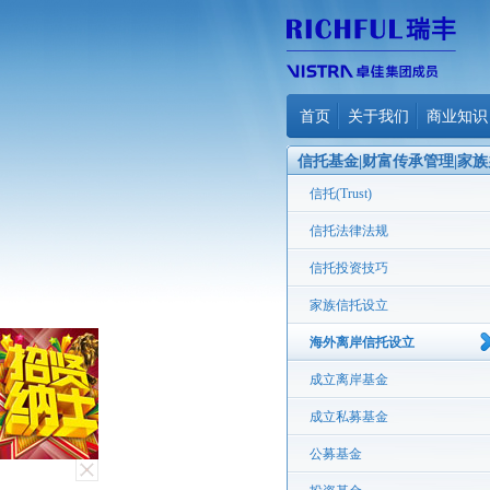
首页
关于我们
商业知识
信托基金|财富传承管理|家族
公室
信托(Trust)
信托法律法规
信托投资技巧
家族信托设立
海外离岸信托设立
成立离岸基金
成立私募基金
公募基金