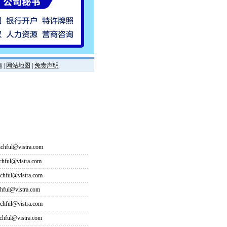
南
|
网站地图
|
免责声明
hful@vistra.com
ful@vistra.com
ful@vistra.com
ful@vistra.com
ful@vistra.com
ful@vistra.com