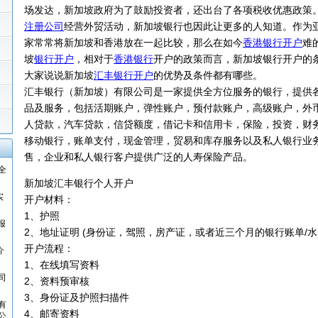
场发达，新加坡政府为了鼓励投资者，还出台了各项税收优惠政策
注册公司
经营外贸活动，新加坡银行也因此让更多的人知道。作为
家常常将新加坡和香港放在一起比较，那么在如今
香港银行开户
难
坡
银行开户
，相对于
香港银行
开户的政策而言，新加坡银行开户的
大家说说新加坡
汇丰银行开户
的优势及条件都有哪些。
汇丰银行（新加坡）有限公司是一家提供全方位服务的银行，提供
品及服务，包括活期账户，弹性账户，预付款账户，高级账户，外
人贷款，汽车贷款，信贷额度，借记卡和信用卡，保险，投资，财
移动银行，账单支付，现金管理，贸易和库存服务以及私人银行业
售，企业和私人银行客户提供广泛的人寿保险产品。
全
新加坡汇丰银行个人开户
实
开户材料：
1、护照
报
2、地址证明 (身份证，驾照，房产证，或者近三个月的银行账单/水
开户流程：
介
1、在线填写资料
司
2、资料预审核
3、身份证及护照扫描件
有
4、邮寄资料
公