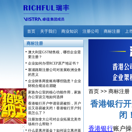
首页
关于我们
商业知识
注册公司
商标注册
上
商标注册
澳大利亚GST销售税，哪些企业需
要注册？
企业如何办理RCEP原产地证书？
塞浦路斯注册公司对发展欧洲业务
的意义
企业财务两套账有哪些隐患？企业
财税合规迫在眉睫
首页
>>
商标注册
家族办公室的核心功能作用，家族
办公室设立地如何选择
香港银行开
香港银行开户申请容易被拒，开户
后又容易被关闭！香港银行开户到
闭
底怎么了？
注册加拿大公司对企业拓展北美市
场有什么帮助？
香港银行
账户操
什么是离岸基金？如何设立离岸基