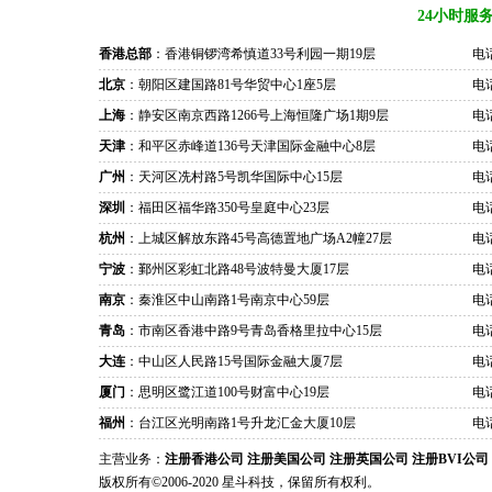
24小时服
香港总部
：香港铜锣湾希慎道33号利园一期19层
电话
北京
：朝阳区建国路81号华贸中心1座5层
电话
上海
：静安区南京西路1266号上海恒隆广场1期9层
电话
天津
：和平区赤峰道136号天津国际金融中心8层
电话
广州
：天河区冼村路5号凯华国际中心15层
电话
深圳
：福田区福华路350号皇庭中心23层
电话
杭州
：上城区解放东路45号高德置地广场A2幢27层
电话
宁波
：鄞州区彩虹北路48号波特曼大厦17层
电话
南京
：秦淮区中山南路1号南京中心59层
电话
青岛
：市南区香港中路9号青岛香格里拉中心15层
电话
大连
：中山区人民路15号国际金融大厦7层
电话
厦门
：思明区鹭江道100号财富中心19层
电话
福州
：台江区光明南路1号升龙汇金大厦10层
电话
主营业务：
注册香港公司
注册美国公司
注册英国公司
注册BVI公司
版权所有©2006-2020 星斗科技，保留所有权利。