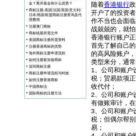
随着
香港银行
政
金？离岸基金有什么优势？
商标注册-美国/法国/英国/意大利/
开户了的投资者
日本/韩国/欧盟商标注册查询及代
作不当也会面临
理费用
注册澳门商标
战兢兢的，就怕
商标续展所需文件
香港银行账户正
美国商标注册所需资料
首先了解自己的
注册香港商标的优势
的高风险账户，
海外商标注册申请流程
如何注册新加坡商标
类型来分，通常
深圳商标注册
1、公司和账户
商标注册申请流程与时效
税；贸易款项正
如何注册香港商标
收代付；
中国商标法
国际商标的注册方法
2、公司和账户
有做账审计，在
3、公司和账户
税；但偶尔帮别
易；
4、公司和账户