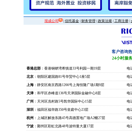
现成公司
|
信托基金
|
财务管理
|
政策法规
|
工商注册
|
客户咨询
24小时服
香港总部
：香港铜锣湾希慎道33号利园一期19层
电话
北京
：朝阳区建国路81号华贸中心1座5层
电话
上海
：静安区南京西路1266号上海恒隆广场1期9层
电话
天津
：和平区赤峰道136号天津国际金融中心8层
电话
广州
：天河区冼村路5号凯华国际中心15层
电话
深圳
：福田区福华路350号皇庭中心23层
电话
杭州
：上城区解放东路45号高德置地广场A2幢27层
电话
宁波
：鄞州区彩虹北路48号波特曼大厦17层
电话