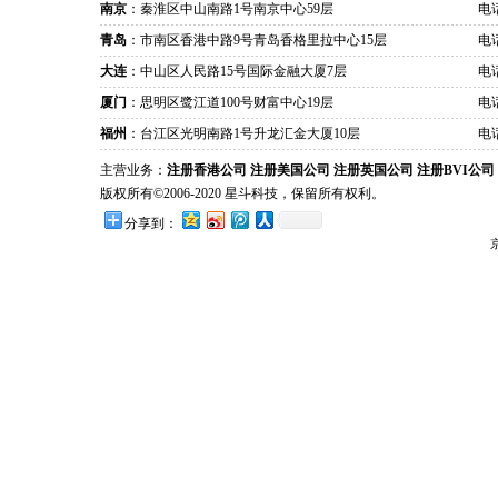
南京
：秦淮区中山南路1号南京中心59层
电话
青岛
：市南区香港中路9号青岛香格里拉中心15层
电话
大连
：中山区人民路15号国际金融大厦7层
电话
厦门
：思明区鹭江道100号财富中心19层
电话
福州
：台江区光明南路1号升龙汇金大厦10层
电话
主营业务：
注册香港公司
注册美国公司
注册英国公司
注册BVI公司
版权所有©2006-2020 星斗科技，保留所有权利。
分享到：
京