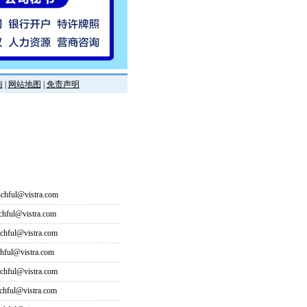
南
|
网站地图
|
免责声明
hful@vistra.com
ful@vistra.com
ful@vistra.com
ful@vistra.com
ful@vistra.com
ful@vistra.com