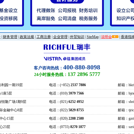
金
|
财务管理
|
政策法规
|
工商注册
|
企业管理
|
外贸知识
|
SiteMap
|
说明会
|
香港指
400-880-8098
客户咨询热线：
137 2896 5777
24小时服务热线：
号利园一期19层
电话：(+852)
2537 7886
邮箱：hkric
1座5层
电话：(010)
5979 7566
邮箱：bjrich
海恒隆广场1期9层
电话：(021)
6252 4952
邮箱：shrich
际金融中心8层
电话：(022)
5829 8755
邮箱：tjrich
中心15层
电话：(020)
2208 2580
邮箱：gzrich
心23层
电话：(0755)
8270 1877
邮箱：szrich