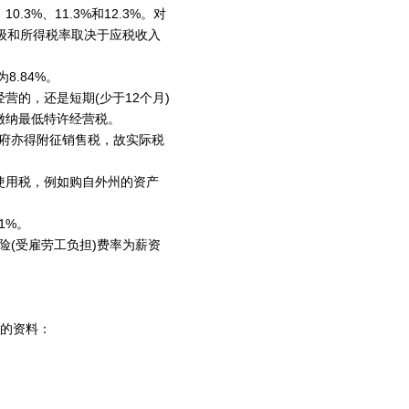
.3%、11.3%和12.3%。对
等级和所得税率取决于应税收入
.84%。
营的，还是短期(少于12个月)
缴纳最低特许经营税。
政府亦得附征销售税，故实际税
使用税，例如购自外州的资产
1%。
保险(受雇劳工负担)费率为薪资
供的资料：