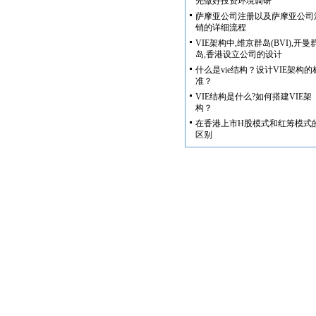
先做好投资环境调研
萨摩亚公司注册以及萨摩亚公司
销的详细流程
VIE架构中,维京群岛(BVI),开曼
岛,香港设立公司的设计
什么是vie结构？设计VIE架构的
准？
VIE结构是什么?如何搭建VIE架
构？
在香港上市H股模式和红筹模式
区别