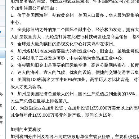
加州是著名的商业、制造业和农业集聚地，许多国际性公司的总部都
个加州注册公司的理由：
1、位于美国西海岸，别称黄金州，美国人口最多，华人最为聚集
中心。
2、全美除纽约之外的第二个国际金融中心。经济极为发达，拥有
人阶层数量庞大，无论是打算在此进行科技研发还是商品销售，都
3、全球最大最为瞩目的影视文化中心好莱坞即在该州。
4、加州洛杉矶地区为西部最大的制造业中心，旧金山、圣地亚哥
5、硅谷以电子工业发达著称，中央谷地为食品加工业中心。
C
6、洛杉矶和旧金山是重要的国际航空港，高速公路网络密布，长
7、迷人的海滩、宜人的气候、优良的设施、便捷的交通使游客云
8、美国前100所著名大学中80%在加州。高学历人才比比皆是。
，
级人才更为容易。
9、加州是美国经济总量最大的州，国民生产总值占到全美的15%
办
民生产总值在世界上排名第八。
多
10、为鼓励企业在加州投资，在加州投资1亿5,000万美元以上的
减免每年此1亿5,000万美元的财产税，期间长达15年。
解
岸
加州的主要税收
，
加州税制分由州及郡各不同层级政府单位主管及征收，主要租税包