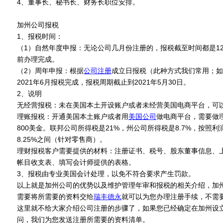
4、董事长、秘书长、财务长职位安排。
加州公司报税
1、报税时间：
（1）自然年度申报：无论公司几月份注册的，报税截至时间都是12月
前办理完成。
（2）周年申报：根据
公司注册
成立日报税（此种方式我们常用；如2
2021年6月报税完成，报税周期截止到2021年5月30日。
2、说明
无经营报税：未在美国本土开设账户或者未经营美国电商平台，可
理账报税：开通美国本土账户或者用
美国公司
做电商平台，需要做
800美金。联邦公司所得税是21%，州公司所得税是8.7%，按照利润
8.25%之间（针对零售商）。
理财报税客户需要提供的材料：注册证书、税号、股东董事信息、
帐目收支表、填写会计师提供的表格。
3、报税由专业美国会计处理，以免不符合要求产生罚款。
以上就是加州公司的优势以及维护管理年审和报税的相关介绍，加
需要将所需要的资料交给
瑞丰德永
就可以为您办理注册手续，不需
这里就不给大家介绍公司注册的步骤了，如果您已经确定在加州设
问，我们为您发送注册所需要的资料清单。