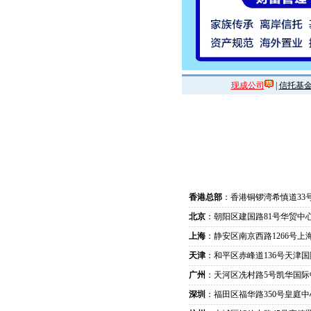
现成公司
|
信托基
香港总部
：香港铜锣湾希慎道33
北京
：朝阳区建国路81号华贸中心
上海
：静安区南京西路1266号上
天津
：和平区赤峰道136号天津国
广州
：天河区冼村路5号凯华国际
深圳
：福田区福华路350号皇庭中