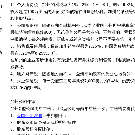
1、个人所得税：加州的州税率为1%、2%、4%、6%、8%、9.3%、10
注
收入超过100万美元的人征收1%的精神健康服务税。加州的纳税
和申报状态。
群
2、公司所得税：除银行和金融机构外，C类企业的加州所得税税率为8
标
最低特许经营税($800)，无论你的公司是营业的、不营业的、亏损经
申报纳税，都必须纳税。新成立或符合资格的公司不需要在第一年
3、销售税及使用税：目前加州销售税额为7.25%，但因为各地方
的
额在7.25%至8.25%之间。
在加州的企业若所使用的有形流动资产并未缴交销售税，则须缴纳
或存货。
4、地方财产税：随各地方而不同，全州平均税率约为公告地价的1.
5、失业保险税：每一受雇劳工每年薪资7,000美元的3.4%。伤残
$31,767的0.8%。
加州公司年审
加州C型公司周年年检；LLC型公司每两年年检一次。年检需要提
1、
美国公司注册
证书扫描件；
2、股东及董事身份证或护照扫描件；
3、股东股权分配比例；