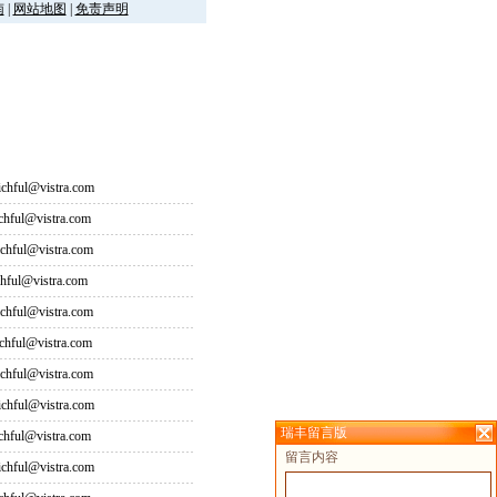
南
|
网站地图
|
免责声明
hful@vistra.com
ful@vistra.com
ful@vistra.com
ful@vistra.com
ful@vistra.com
ful@vistra.com
ful@vistra.com
hful@vistra.com
瑞丰留言版
ful@vistra.com
留言内容
hful@vistra.com