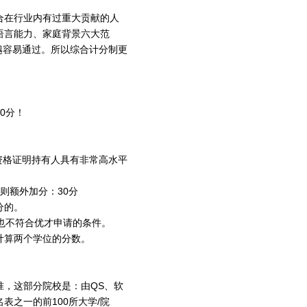
合在行业内有过重大贡献的人
语言能力、家庭背景六大范
越容易通过。所以综合计分制更
0分！
资格证明持有人具有非常高水平
则额外加分：30分
分的。
也不符合优才申请的条件。
计算两个学位的分数。
准，这部分院校是：由QS、软
之一的前100所大学/院