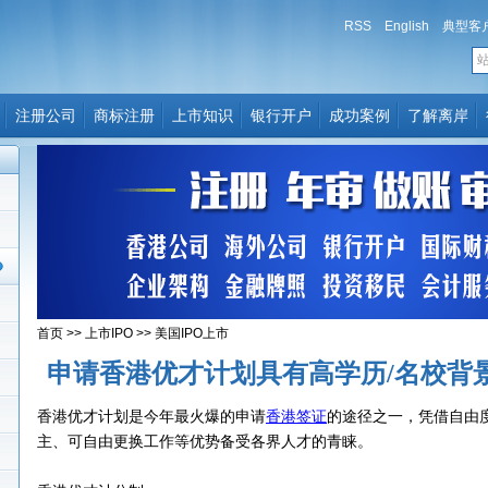
RSS
English
典型客
注册公司
商标注册
上市知识
银行开户
成功案例
了解离岸
首页
>>
上市IPO
>>
美国IPO上市
申请香港优才计划具有高学历/名校背
香港优才计划是今年最火爆的申请
香港签证
的途径之一，凭借自由
主、可自由更换工作等优势备受各界人才的青睐。