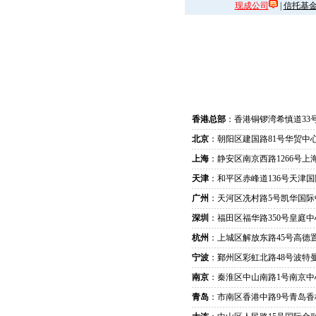
现成公司
|
信托基
香港总部
：香港铜锣湾希慎道33
北京
：朝阳区建国路81号华贸中心
上海
：静安区南京西路1266号上
天津
：和平区赤峰道136号天津国
广州
：天河区冼村路5号凯华国际
深圳
：福田区福华路350号皇庭中
杭州
：上城区解放东路45号高德置
宁波
：鄞州区彩虹北路48号波特曼
南京
：秦淮区中山南路1号南京中
青岛
：市南区香港中路9号青岛香