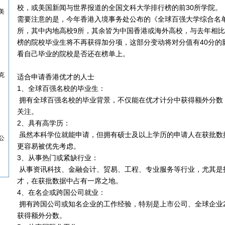
校，或美国新闻与世界报道的全国文科大学排行榜的前30所学院。
美
需要注意的是，今年香港入境事务处公布的《全球百强大学综合名单
所，其中内地高校9所，其余皆为中国香港或海外高校，与去年相比
榜的院校毕业生将不再获得加分项，这部分变动将对分值有40分的
看自己毕业的院校是否还在榜单上。
克
适合申请香港优才的人士
1、全球百强名校的毕业生：
拥有全球百强名校的毕业背景，不仅能在优才计分中获得额外分数
关注。
2、具有高学历：
虽然本科学位就能申请，但拥有硕士及以上学历的申请人在获批数
公
更容易被优先考虑。
3、从事热门或紧缺行业：
从事资讯科技、金融会计、贸易、工程、专业服务等行业，尤其是
才，在获批数据中占有一席之地。
4、在名企或跨国公司就业：
拥有跨国公司或知名企业的工作经验，特别是上市公司、全球企业20
获得额外分数。