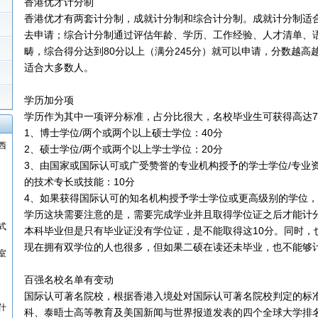
香港优才计分制
香港优才有两套计分制，成就计分制和综合计分制。成就计分制适
去申请；综合计分制通过评估年龄、学历、工作经验、人才清单、
畴，综合得分达到80分以上（满分245分）就可以申请，分数越高
适合大多数人。
学历加分项
学历作为其中一项评分标准，占分比很大，名校毕业生可获得高达7
1、博士学位/两个或两个以上硕士学位：40分
西
2、硕士学位/两个或两个以上学士学位：20分
3、由国家或国际认可或广受赞誉的专业机构授予的学士学位/专业
的技术专长或技能：10分
4、如果获得国际认可的知名机构授予学士学位或更高级别的学位，
学历这块需要注意的是，需要完成学业并且取得学位证之后才能计
式
本科毕业但是只有毕业证没有学位证，是不能取得这10分。同时，
现在拥有双学位的人也很多，但如果二硕在读还未毕业，也不能够
室
百强名校名单有变动
国际认可著名院校，根据香港入境处对国际认可著名院校判定的标
什
科、泰晤士高等教育及美国新闻与世界报道发表的四个全球大学排名表