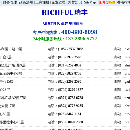
金
|
财务管理
|
政策法规
|
工商注册
|
企业管理
|
外贸知识
|
SiteMap
|
说明会
|
香港指
400-880-8098
客户咨询热线：
137 2896 5777
24小时服务热线：
号利园一期19层
电话：(+852)
2537 7886
邮箱：hkric
1座5层
电话：(010)
5979 7566
邮箱：bjrich
海恒隆广场1期9层
电话：(021)
6252 4952
邮箱：shrich
际金融中心8层
电话：(022)
5829 8755
邮箱：tjrich
中心15层
电话：(020)
2208 2580
邮箱：gzrich
心23层
电话：(0755)
8270 1877
邮箱：szrich
地广场A2幢27层
电话：(0571)
8788 6788
邮箱：hzrich
大厦17层
电话：(0574)
8772 9255
邮箱：nbric
心59层
电话：(025)
8467 1161
邮箱：njrich
格里拉中心15层
电话：(0532)
8090 2580
邮箱：qdric