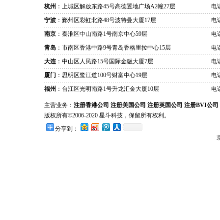
杭州
：上城区解放东路45号高德置地广场A2幢27层
电话
宁波
：鄞州区彩虹北路48号波特曼大厦17层
电话
南京
：秦淮区中山南路1号南京中心59层
电话
青岛
：市南区香港中路9号青岛香格里拉中心15层
电话
大连
：中山区人民路15号国际金融大厦7层
电话
厦门
：思明区鹭江道100号财富中心19层
电话
福州
：台江区光明南路1号升龙汇金大厦10层
电话
主营业务：
注册香港公司
注册美国公司
注册英国公司
注册BVI公司
版权所有©2006-2020 星斗科技，保留所有权利。
分享到：
京