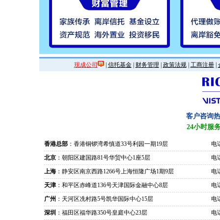
现成公司
|
信托基金
|
财务管理
|
政策法规
|
工商注册
|
客户咨询
24小时服
香港总部
：香港铜锣湾希慎道33号利园一期19层
电话
北京
：朝阳区建国路81号华贸中心1座5层
电话
上海
：静安区南京西路1266号上海恒隆广场1期9层
电话
天津
：和平区赤峰道136号天津国际金融中心8层
电话
广州
：天河区冼村路5号凯华国际中心15层
电话
深圳
：福田区福华路350号皇庭中心23层
电话