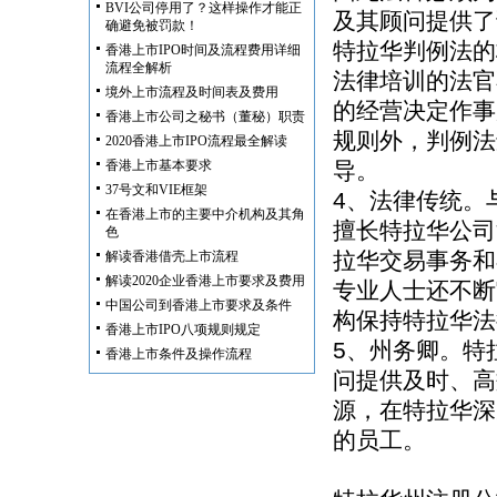
BVI公司停用了？这样操作才能正
及其顾问提供了
确避免被罚款！
特拉华判例法的
香港上市IPO时间及流程费用详细
流程全解析
法律培训的法官
境外上市流程及时间表及费用
的经营决定作事
香港上市公司之秘书（董秘）职责
规则外，判例法
2020香港上市IPO流程最全解读
香港上市基本要求
导。
37号文和VIE框架
4、法律传统。
在香港上市的主要中介机构及其角
擅长特拉华公司
色
拉华交易事务和
解读香港借壳上市流程
解读2020企业香港上市要求及费用
专业人士还不断
中国公司到香港上市要求及条件
构保持特拉华法
香港上市IPO八项规则规定
5、州务卿。特
香港上市条件及操作流程
问提供及时、高
源，在特拉华深
的员工。