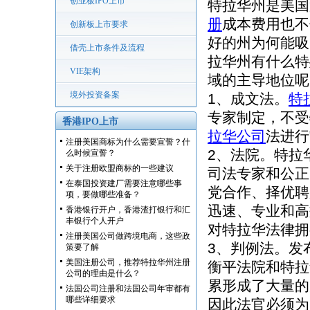
创业板IPO上市
特拉华州是美国
册
成本费用也不
创新板上市要求
好的州为何能吸
借壳上市条件及流程
拉华州有什么特
VIE架构
域的主导地位呢
境外投资备案
1、成文法。
特
专家制定，不受
香港IPO上市
拉华公司
法进行
注册美国商标为什么需要宣誓？什
2、法院。特拉
么时候宣誓？
关于注册欧盟商标的一些建议
司法专家和公正
在泰国投资建厂需要注意哪些事
党合作、择优聘
项，要做哪些准备？
迅速、专业和高
香港银行开户，香港渣打银行和汇
丰银行个人开户
对特拉华法律拥
注册美国公司做跨境电商，这些政
3、判例法。发
策要了解
美国注册公司，推荐特拉华州注册
衡平法院和特拉
公司的理由是什么？
累形成了大量的
法国公司注册和法国公司年审都有
哪些详细要求
因此法官必须为