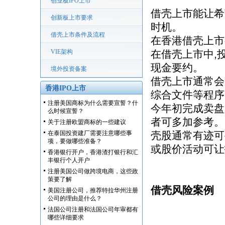
创业板IPO上市
借壳上市能让希
创新板上市要求
时机。
借壳上市条件及流程
在香港借壳上市
VIE架构
在借壳上市中,
现金要约。
境外投资备案
借壳上市通常会
香港IPO上市
综合文件等程序
注册美国商标为什么需要宣誓？什
今年初完成卖盘的
么时候宣誓？
者可多加参考。
关于注册欧盟商标的一些建议
在泰国投资建厂需要注意哪些事
壳股通常有迹可
项，要做哪些准备？
或股价活动可让
香港银行开户，香港渣打银行和汇
丰银行个人开户
注册美国公司做跨境电商，这些政
策要了解
借壳风险案例
美国注册公司，推荐特拉华州注册
公司的理由是什么？
法国公司注册和法国公司年审都有
哪些详细要求