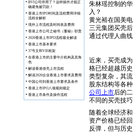
BVI公司停用了？这样操作才能正
朱林瑶控制的华
确避免被罚款！
入？
香港上市IPO时间及流程费用详细
流程全解析
黄光裕在国美电
境外上市流程及时间表及费用
三元集团买壳后
香港上市公司之秘书（董秘）职责
通过代理人曲线
2020香港上市IPO流程最全解读
香港上市基本要求
37号文和VIE框架
在香港上市的主要中介机构及其角
近来，买壳成为
色
格已经超越历史高
解读香港借壳上市流程
类型复杂，其流
解读2020企业香港上市要求及费用
中国公司到香港上市要求及条件
股东结构等各种
香港上市IPO八项规则规定
公司上市
后的二
香港上市条件及操作流程
不同的买壳技巧
随着全球经济和
资产价格已经回
反弹，但与历史