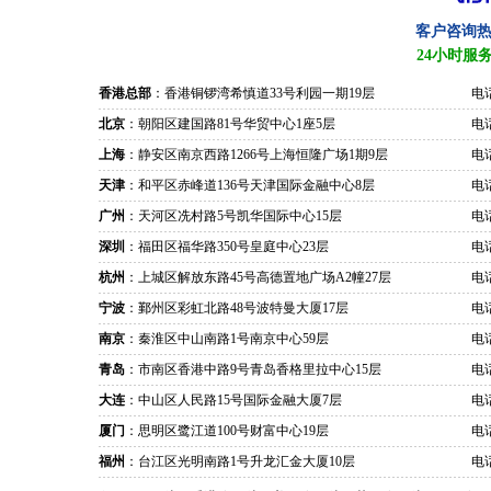
客户咨询
24小时服
香港总部
：香港铜锣湾希慎道33号利园一期19层
电话
北京
：朝阳区建国路81号华贸中心1座5层
电话
上海
：静安区南京西路1266号上海恒隆广场1期9层
电话
天津
：和平区赤峰道136号天津国际金融中心8层
电话
广州
：天河区冼村路5号凯华国际中心15层
电话
深圳
：福田区福华路350号皇庭中心23层
电话
杭州
：上城区解放东路45号高德置地广场A2幢27层
电话
宁波
：鄞州区彩虹北路48号波特曼大厦17层
电话
南京
：秦淮区中山南路1号南京中心59层
电话
青岛
：市南区香港中路9号青岛香格里拉中心15层
电话
大连
：中山区人民路15号国际金融大厦7层
电话
厦门
：思明区鹭江道100号财富中心19层
电话
福州
：台江区光明南路1号升龙汇金大厦10层
电话