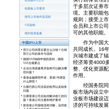
创业板IPO上市
于多层次证券市
创新板上市要求
境。主要职能包
借壳上市条件及流程
规则；接受上市
会员和上市公司
VIE架构
可的其他职能。
境外投资备案
作为中国大陆
中国IPO上市
共同成长。16
荷兰公司闲置后要怎么注销？注销
荷兰公司的条件与流程
兴城市建成了辐
德国VAT纳税申报的原则，德国
经济筹资400
VAT合规要点
整、优化资源配
企业出境搭建离岸架构可以解决哪
些问题？
作用。
香港金融牌照申请，香港1号牌是
什么牌照？
经国务院同意，
注册巴西公司涉及的程序以及税务
问题
板市场内设立中
注册香港公司后如何解决收汇的问
业板市场建设迈
题？香港公司注册和维护要求
济的可持续发展
新加坡公司报税流程详解，这些收