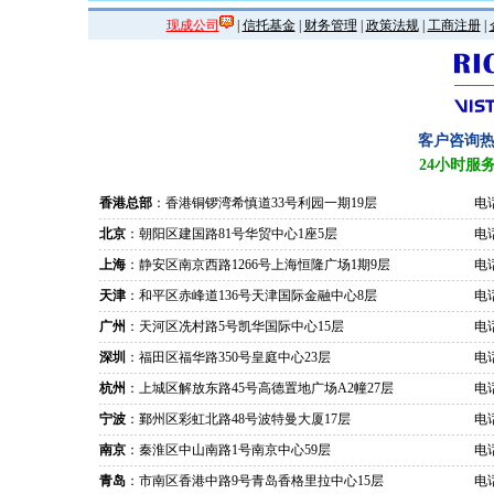
现成公司
|
信托基金
|
财务管理
|
政策法规
|
工商注册
|
客户咨询
24小时服
香港总部
：香港铜锣湾希慎道33号利园一期19层
电话
北京
：朝阳区建国路81号华贸中心1座5层
电话
上海
：静安区南京西路1266号上海恒隆广场1期9层
电话
天津
：和平区赤峰道136号天津国际金融中心8层
电话
广州
：天河区冼村路5号凯华国际中心15层
电话
深圳
：福田区福华路350号皇庭中心23层
电话
杭州
：上城区解放东路45号高德置地广场A2幢27层
电话
宁波
：鄞州区彩虹北路48号波特曼大厦17层
电话
南京
：秦淮区中山南路1号南京中心59层
电话
青岛
：市南区香港中路9号青岛香格里拉中心15层
电话