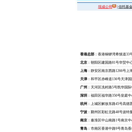
现成公司
|
信托基
香港总部
：香港铜锣湾希慎道33
北京
：朝阳区建国路81号华贸中心
上海
：静安区南京西路1266号上
天津
：和平区赤峰道136号天津国
广州
：天河区冼村路5号凯华国际
深圳
：福田区福华路350号皇庭中
杭州
：上城区解放东路45号高德置
宁波
：鄞州区彩虹北路48号波特曼
南京
：秦淮区中山南路1号南京中
青岛
：市南区香港中路9号青岛香