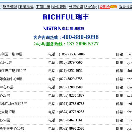
金
|
财务管理
|
政策法规
|
工商注册
|
企业管理
|
外贸知识
|
SiteMap
|
说明会
|
香港指
400-880-8098
客户咨询热线：
137 2896 5777
24小时服务热线：
号利园一期19层
电话：(+852)
2537 7886
邮箱：hkric
1座5层
电话：(010)
5979 7566
邮箱：bjrich
海恒隆广场1期9层
电话：(021)
6252 4952
邮箱：shrich
际金融中心8层
电话：(022)
5829 8755
邮箱：tjrich
中心15层
电话：(020)
2208 2580
邮箱：gzrich
心23层
电话：(0755)
8270 1877
邮箱：szrich
地广场A2幢27层
电话：(0571)
8788 6788
邮箱：hzrich
大厦17层
电话：(0574)
8772 9255
邮箱：nbric
心59层
电话：(025)
8467 1161
邮箱：njrich
格里拉中心15层
电话：(0532)
8090 2580
邮箱：qdric