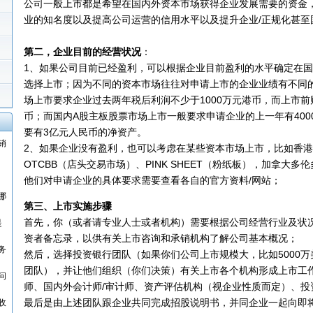
公司一般上市都是希望在国内外资本市场获得企业发展需要的资金
业的知名度以及提高公司运营的信用水平以及提升企业/正规化甚至
第二，企业目前的经营状况
：
1、如果公司目前已经盈利，可以根据企业目前盈利的水平确定在
选择上市；因为不同的资本市场往往对申请上市的企业业绩有不同
场上市要求企业过去两年税后利润不少于1000万元港币，而上市前财
币；而国内A股主板股票市场上市一般要求申请企业的上一年有400
要有3亿元人民币的净资产。
销
2、如果企业没有盈利，也可以考虑在某些资本市场上市，比如香港
OTCBB（店头交易市场）、PINK SHEET（粉纸板），加拿大多
他们对申请企业的具体要求需要查看各自的官方资料/网站；
哪
第三、上市实施步骤
首先，你（或者请专业人士或者机构）需要根据公司经营行业及状况
是
资者备忘录，以供有关上市咨询和承销机构了解公司基本概况；
务
然后，选择投资银行团队（如果你们公司上市规模大，比如5000
团队），并让他们组织（你们决策）有关上市各个机构形成上市工
问
师、国内外会计师/审计师、资产评估机构（视企业性质而定）、投
最后是由上述团队跟企业共同完成招股说明书，并同企业一起向即
收