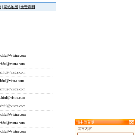
南
|
网站地图
|
免责声明
hful@vistra.com
ful@vistra.com
ful@vistra.com
ful@vistra.com
ful@vistra.com
ful@vistra.com
ful@vistra.com
hful@vistra.com
瑞丰留言版
ful@vistra.com
留言内容
hful@vistra.com