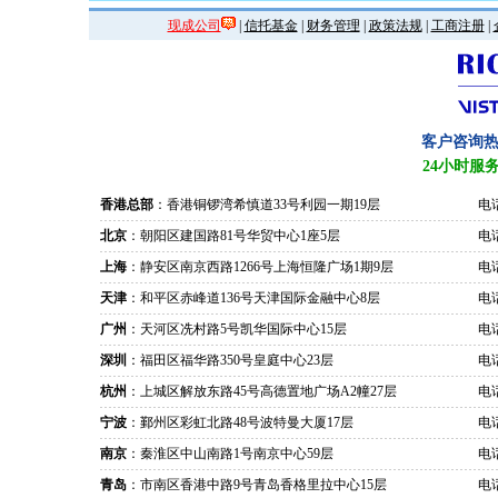
现成公司
|
信托基金
|
财务管理
|
政策法规
|
工商注册
|
客户咨询
24小时服
香港总部
：香港铜锣湾希慎道33号利园一期19层
电话
北京
：朝阳区建国路81号华贸中心1座5层
电话
上海
：静安区南京西路1266号上海恒隆广场1期9层
电话
天津
：和平区赤峰道136号天津国际金融中心8层
电话
广州
：天河区冼村路5号凯华国际中心15层
电话
深圳
：福田区福华路350号皇庭中心23层
电话
杭州
：上城区解放东路45号高德置地广场A2幢27层
电话
宁波
：鄞州区彩虹北路48号波特曼大厦17层
电话
南京
：秦淮区中山南路1号南京中心59层
电话
青岛
：市南区香港中路9号青岛香格里拉中心15层
电话