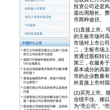
创业板IPO上市
投资公司还是风
创新板上市要求
退出周期长、费
借壳上市条件及流程
市两种途径。
VIE架构
(1)直接上市
境外投资备案
的主板市场对高
市场对上市公司
中国IPO上市
二，主板市场上
荷兰公司闲置后要怎么注销？注销
荷兰公司的条件与流程
资通过股权转让
德国VAT纳税申报的原则，德国
第三，在服务于
VAT合规要点
基本成分的高新
企业出境搭建离岸架构可以解决哪
些问题？
市的企业数量有
香港金融牌照申请，香港1号牌是
外直接上市对国
什么牌照？
注册巴西公司涉及的程序以及税务
问题
(2)买壳上市
注册香港公司后如何解决收汇的问
业绩不佳、难以
题？香港公司注册和维护要求
为“壳公司”。
新加坡公司报税流程详解，这些收