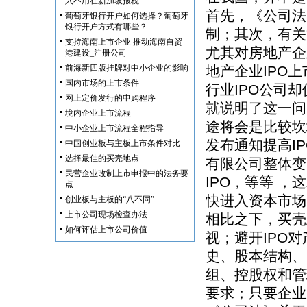
入不用在新加坡报税
首先，《公司法
葡萄牙银行开户如何选择？葡萄牙
银行开户方式有哪些？
制；其次，有关
支持海南上市企业 推动海南自贸
尤其对房地产企
港建设_注册公司
前海新四版挂牌对中小企业的影响
地产企业IPO上
国内市场的上市条件
行业IPO公司
网上定价发行的申购程序
就说明了这一问
境内企业上市流程
途将会是比较坎
中小企业上市流程全程指导
发布通知提高I
中国创业板与主板上市条件对比
选择最佳的买壳地点
有限公司整体变
民营企业改制上市申报中的法务要
IPO，等等 
点
快进入资本市场
创业板与主板的“八不同”
上市公司现场检查办法
相比之下，买壳
如何评估上市公司价值
视；避开IPO
史、股本结构、
组、控股权和管
要求；只要企业