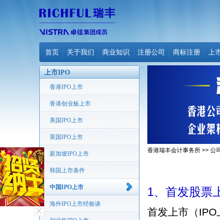
首页
关于我们
商业知识
注册公司
商标注册
上
上市IPO
香港IPO上市
香港创业板上市
美国IPO上市
英国IPO上市
香港瑞丰会计事务所
>>
公
新加坡IPO上市
韩国上市条件
中国IPO上市
1、首发股票
海外IPO上市经验谈
首发上市（IP