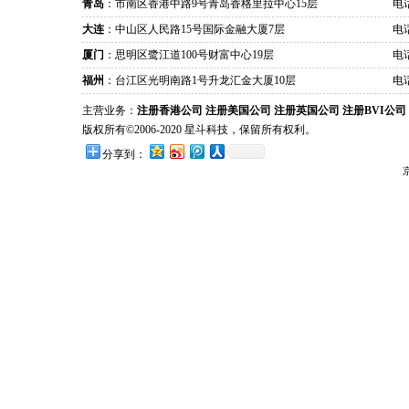
青岛
：市南区香港中路9号青岛香格里拉中心15层
电话
大连
：中山区人民路15号国际金融大厦7层
电话
厦门
：思明区鹭江道100号财富中心19层
电话
福州
：台江区光明南路1号升龙汇金大厦10层
电话
主营业务：
注册香港公司
注册美国公司
注册英国公司
注册BVI公司
版权所有©2006-2020 星斗科技，保留所有权利。
分享到：
京