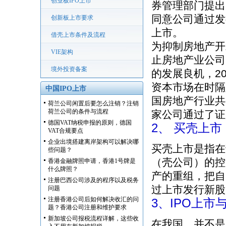
创业板IPO上市
券管理部门提出
同意公司通过发
创新板上市要求
上市。
借壳上市条件及流程
为抑制房地产开
VIE架构
止房地产业公司
境外投资备案
的发展良机，2
资本市场在时隔
中国IPO上市
国房地产行业共
荷兰公司闲置后要怎么注销？注销
荷兰公司的条件与流程
家公司通过了证
德国VAT纳税申报的原则，德国
2、 买壳上市
VAT合规要点
企业出境搭建离岸架构可以解决哪
买壳上市是指在
些问题？
（壳公司）的控
香港金融牌照申请，香港1号牌是
什么牌照？
产的重组，把自
注册巴西公司涉及的程序以及税务
过上市发行新股
问题
注册香港公司后如何解决收汇的问
3、IPO上
题？香港公司注册和维护要求
新加坡公司报税流程详解，这些收
在我国，并不是