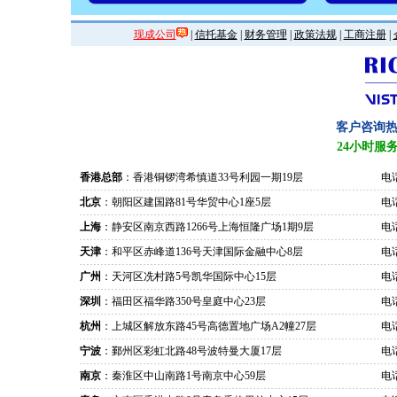
现成公司
|
信托基金
|
财务管理
|
政策法规
|
工商注册
|
客户咨询
24小时服
香港总部
：香港铜锣湾希慎道33号利园一期19层
电话
北京
：朝阳区建国路81号华贸中心1座5层
电话
上海
：静安区南京西路1266号上海恒隆广场1期9层
电话
天津
：和平区赤峰道136号天津国际金融中心8层
电话
广州
：天河区冼村路5号凯华国际中心15层
电话
深圳
：福田区福华路350号皇庭中心23层
电话
杭州
：上城区解放东路45号高德置地广场A2幢27层
电话
宁波
：鄞州区彩虹北路48号波特曼大厦17层
电话
南京
：秦淮区中山南路1号南京中心59层
电话