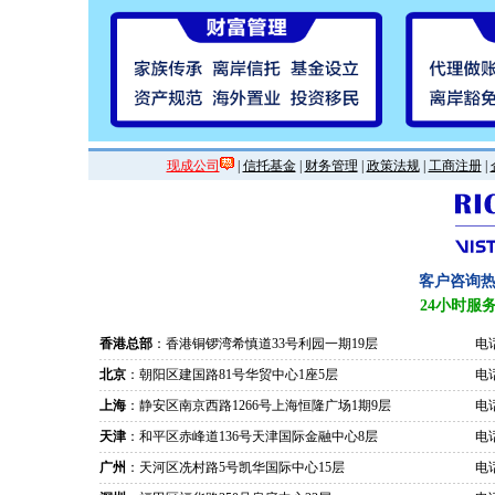
现成公司
|
信托基金
|
财务管理
|
政策法规
|
工商注册
|
客户咨询
24小时服
香港总部
：香港铜锣湾希慎道33号利园一期19层
电话
北京
：朝阳区建国路81号华贸中心1座5层
电话
上海
：静安区南京西路1266号上海恒隆广场1期9层
电话
天津
：和平区赤峰道136号天津国际金融中心8层
电话
广州
：天河区冼村路5号凯华国际中心15层
电话