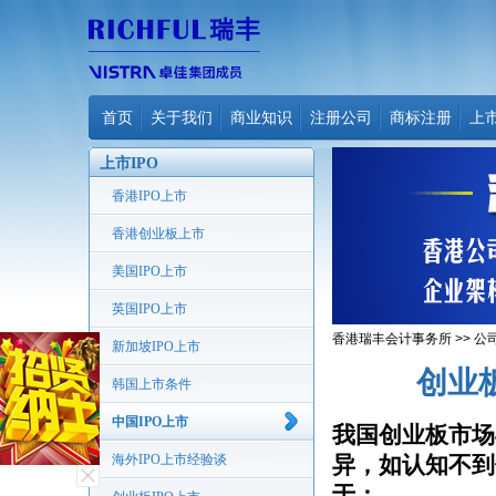
首页
关于我们
商业知识
注册公司
商标注册
上
上市IPO
香港IPO上市
香港创业板上市
美国IPO上市
英国IPO上市
香港瑞丰会计事务所
>>
公
新加坡IPO上市
创业
韩国上市条件
中国IPO上市
我国创业板市场
海外IPO上市经验谈
异，如认知不到
于：