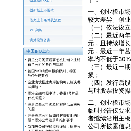
创业板IPO上市
创新板上市要求
一、创业板市场
较大差异。创业
借壳上市条件及流程
（一）依法设立
VIE架构
（二）最近两年
境外投资备案
元，且持续增长
元，最近一年营
中国IPO上市
率均不低于30
荷兰公司闲置后要怎么注销？注销
荷兰公司的条件与流程
（三）最近一期
德国VAT纳税申报的原则，德国
损；
VAT合规要点
（四）发行后股
企业出境搭建离岸架构可以解决哪
些问题？
与时股票投资操
香港金融牌照申请，香港1号牌是
什么牌照？
二、创业板市场
注册巴西公司涉及的程序以及税务
问题
临时报告仅要求
注册香港公司后如何解决收汇的问
者继续沿用主板
题？香港公司注册和维护要求
公司所披露信息
新加坡公司报税流程详解，这些收