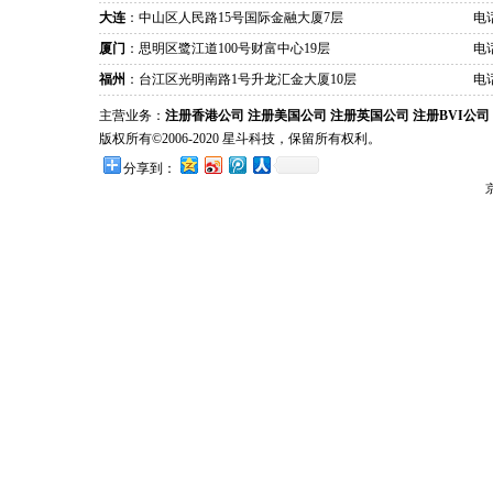
大连
：中山区人民路15号国际金融大厦7层
电话
厦门
：思明区鹭江道100号财富中心19层
电话
福州
：台江区光明南路1号升龙汇金大厦10层
电话
主营业务：
注册香港公司
注册美国公司
注册英国公司
注册BVI公司
版权所有©2006-2020 星斗科技，保留所有权利。
分享到：
京