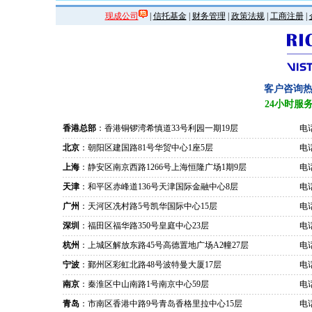
现成公司
|
信托基金
|
财务管理
|
政策法规
|
工商注册
|
客户咨询
24小时服
香港总部
：香港铜锣湾希慎道33号利园一期19层
电话
北京
：朝阳区建国路81号华贸中心1座5层
电话
上海
：静安区南京西路1266号上海恒隆广场1期9层
电话
天津
：和平区赤峰道136号天津国际金融中心8层
电话
广州
：天河区冼村路5号凯华国际中心15层
电话
深圳
：福田区福华路350号皇庭中心23层
电话
杭州
：上城区解放东路45号高德置地广场A2幢27层
电话
宁波
：鄞州区彩虹北路48号波特曼大厦17层
电话
南京
：秦淮区中山南路1号南京中心59层
电话
青岛
：市南区香港中路9号青岛香格里拉中心15层
电话