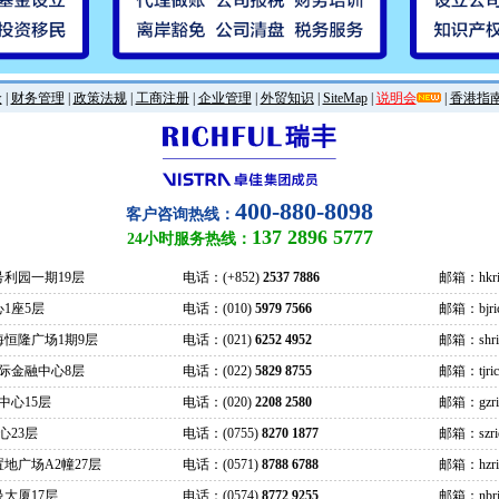
金
|
财务管理
|
政策法规
|
工商注册
|
企业管理
|
外贸知识
|
SiteMap
|
说明会
|
香港指
400-880-8098
客户咨询热线：
137 2896 5777
24小时服务热线：
号利园一期19层
电话：(+852)
2537 7886
邮箱：hkric
1座5层
电话：(010)
5979 7566
邮箱：bjrich
海恒隆广场1期9层
电话：(021)
6252 4952
邮箱：shrich
际金融中心8层
电话：(022)
5829 8755
邮箱：tjrich
中心15层
电话：(020)
2208 2580
邮箱：gzrich
心23层
电话：(0755)
8270 1877
邮箱：szrich
地广场A2幢27层
电话：(0571)
8788 6788
邮箱：hzrich
大厦17层
电话：(0574)
8772 9255
邮箱：nbric