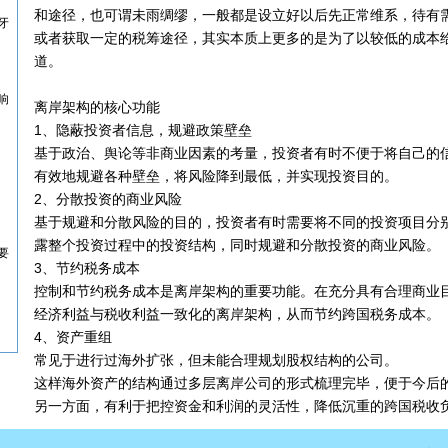
和途径，也可谓未雨绸缪，一般都是设立好以后先正常维系，待有
牙
或者获取一定的税筹途径，其实本质上更多的是为了以较低的成本
道。
响
离岸架构的核心功能
1、隐蔽投资者信息，规避政策壁垒
基于政治、舆论等非商业因素的考量，投资者有时不便于将自己的
有效地规避各种壁垒，将风险降到最低，并实现投资目的。
2、分散投资的商业风险
基于规避和分散风险的目的，投资者有时需要将不同的投资项目分
露整个投资过程中的投资结构，同时规避和分散投资的商业风险。
要
3、节约税务成本
控制和节约税务成本是离岸架构的重要功能。在充分具有合理商业
经济利益与税收利益一致化的离岸架构，从而节约跨国税务成本。
4、资产重组
常见于进行过海外扩张，但未能合理规划股权结构的公司。
这样海外资产的结构通过多层离岸公司的形式梳理完毕，便于今后
另一方面，有利于把控资金和利润的灵活性，降低沉重的跨国税收