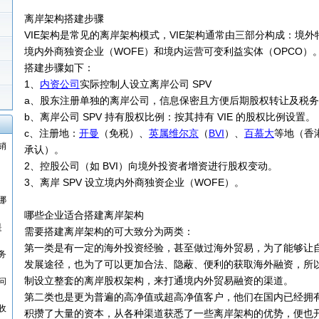
离岸架构搭建步骤
VIE架构是常见的离岸架构模式，VIE架构通常由三部分构成：境外
境内外商独资企业（WOFE）和境内运营可变利益实体（OPCO）
搭建步骤如下：
1、
内资公司
实际控制人设立离岸公司 SPV
a、股东注册单独的离岸公司，信息保密且方便后期股权转让及税
b、离岸公司 SPV 持有股权比例：按其持有 VIE 的股权比例设置。
c、注册地：
开曼
（免税）、
英属维尔京
（
BVI
）、
百慕大
等地（香
销
承认）。
2、控股公司（如 BVI）向境外投资者增资进行股权变动。
3、离岸 SPV 设立境内外商独资企业（WOFE）。
哪
哪些企业适合搭建离岸架构
是
需要搭建离岸架构的可大致分为两类：
第一类是有一定的海外投资经验，甚至做过海外贸易，为了能够让
务
发展途径，也为了可以更加合法、隐蔽、便利的获取海外融资，所
制设立整套的离岸股权架构，来打通境内外贸易融资的渠道。
问
第二类也是更为普遍的高净值或超高净值客户，他们在国内已经拥
收
积攒了大量的资本，从各种渠道获悉了一些离岸架构的优势，便也