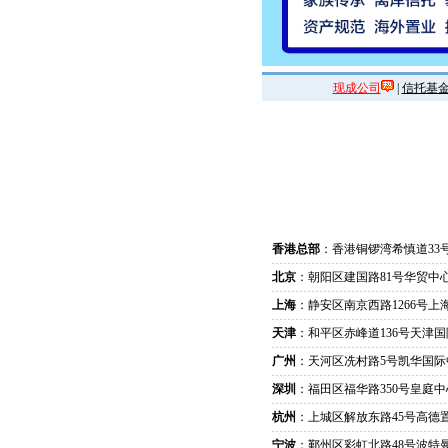
现成公司
|
信托基
香港总部
：香港铜锣湾希慎道33
北京
：朝阳区建国路81号华贸中心
上海
：静安区南京西路1266号上
天津
：和平区赤峰道136号天津国
广州
：天河区冼村路5号凯华国际
深圳
：福田区福华路350号皇庭中
杭州
：上城区解放东路45号高德置
宁波
：鄞州区彩虹北路48号波特曼