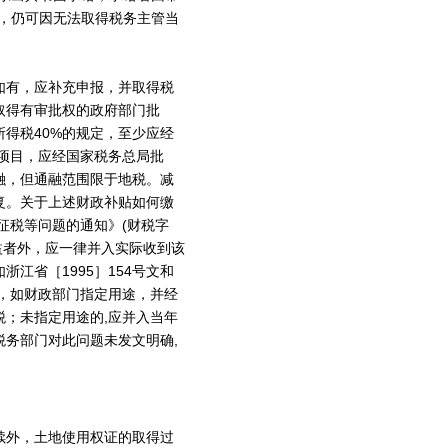
，仍可因无法取得税务主管当
如有，应补充申报，并取得税
取得有审批权的政府部门批
得税40%的规定，至少应经
改项目，应经国家税务总局批
融，但通融范围限于地税。减
复。关于上述财政补贴如何缴
征税等问题的通知》(财税字
损益者外，应一律并入实际收到该
江省［1995］154号文和
入，如财政部门指定用途，并经
；未指定用途的,应并入当年
务部门对此问题未发文明确,
续外，土地使用权证的取得过