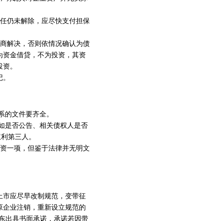
责任仍未解除，应尽快支付担保
协商解决，否则依情况确认为债
为资金借贷，不为投资，其资
投资。
记。
关系的文件要齐全。
，如是否公告、相关债权人是否
权利第三人。
出资一项，但鉴于法律并无明文
上市应尽早改制规范，变带征
原企业注销，重新设立规范的
东出具书面承诺，承诺若因带