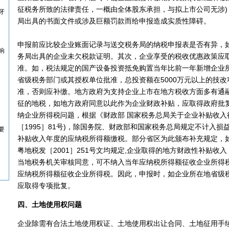
征税务所致的法律责任，一概由全体股东承担，与拟上市公司无涉)
牙
局出具的书面文件或涉及巨额罚款而给申报造成实质性障碍。
申报前应比较企业账面记录与送交税务局的纳税申报表是否有异，
响
务局出具的企业未欠税款证明。其次，企业享受的税收优惠政策应
准。如，税法规定的国产设备投资抵免购置当年比前一年新增企业所
省级税务部门或其授权单位批准，总投资额在5000万元以上的技
准，否则应补缴。地方政府为支持企业上市在地方税收方面多有通
征的地税，如地方政府同意以此作为企业财政补贴，应取得政府批
纳企业所得税问题，根据《财政部 国家税务总局关于企业补贴收入
［1995］81号)，除国务院、财政部和国家税务总局规定不计入
要
补贴收入年度的应纳税所得额缴税。部分省区为此颁布补充规定，如浙
粤地税发［2001］251号文均规定,企业取得的地方财政性补贴收
当地税务机关审核同意，可不纳入当年应纳税所得额征收企业所得税
应纳税所得额征收企业所得税。因此，申报时，如企业所在地省级税
应取得专项批复。
四、土地使用权问题
企业除需有合法土地使用权证、土地使用权出让合同、土地征用手