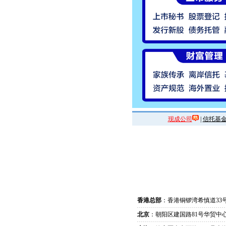
现成公司
|
信托基
香港总部
：香港铜锣湾希慎道33
北京
：朝阳区建国路81号华贸中心