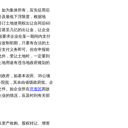
。如为集体所有，应先征用后
价及最低下浮限度，根据地
订土地使用权出让合同后60
万甚至几亿的出让金，让企业
般要求企业在某一期间内支付
，在改制初期，只要有合法的土
行支付义务即可。但在申报前
此外，受让土地时，一定要到
土地用途有违当地政府规划的
政府，如基本农田、35公顷
务院批，其余由省级政府批。企
文件。如企业所在
开发区
因故
企业的情况，应及时到有关部
以资产收购、股权转让、增资