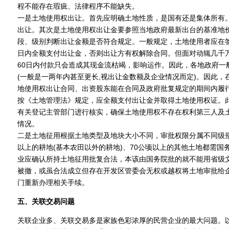
程不能存在瑕疵、法律程序不能缺失。
一是土地使用权出让。首先应明确土地性质，是国有还是集体所有
出让。其次是土地使用权出让金要参照当地政府最新出台的基准地
段、级别判断出让金额是否符合规定。一般规定，土地使用者应在签
日内全额支付出让金，否则出让方有权解除合同。但面对动辄几千
60日内付款只会造成其现金流枯竭，影响运作。因此，各地政府一
(一般是一两年内甚至更长,视出让金数额及企业情况而定)。因此
地使用权出让合同、出资股东能在合同及政府批复规定的期间内履
按《土地管理法》规定，应全额支付出让金并取得土地使用权证。
有关登记主管部门进行核实，确保土地使用权不存在权利第三人及
情况。
二是土地征用根据土地类型及地块大小不同，审批权限分属不同级别
以上的耕地(基本农田以外的耕地)、70公顷以上的其他土地都需国
业应确认所持土地征用批复合法，本该由国务院批的就不能用省级
被撤，或虽合法成立但存在开发区管委会无权或越权将土地审批给
门重新办理相关手续。
五、关联交易问题
关联企业多、关联交易多是家族色彩浓厚的民营企业的最大问题。