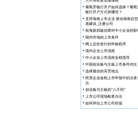
入不用在新加坡报税
葡萄牙银行开户如何选择？葡萄
银行开户方式有哪些？
支持海南上市企业 推动海南自贸
港建设_注册公司
前海新四版挂牌对中小企业的影
国内市场的上市条件
网上定价发行的申购程序
境内企业上市流程
中小企业上市流程全程指导
中国创业板与主板上市条件对比
选择最佳的买壳地点
民营企业改制上市申报中的法务
点
创业板与主板的“八不同”
上市公司现场检查办法
如何评估上市公司价值