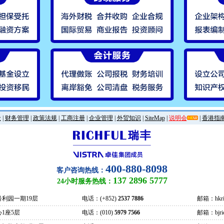
金
|
财务管理
|
政策法规
|
工商注册
|
企业管理
|
外贸知识
|
SiteMap
|
说明会
|
香港指
400-880-8098
客户咨询热线：
137 2896 5777
24小时服务热线：
号利园一期19层
电话：(+852)
2537 7886
邮箱：hkric
1座5层
电话：(010)
5979 7566
邮箱：bjrich