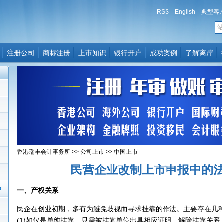
RSS
English
典型客
注册公司
商标注册
上市知识
银行开户
成功案例
了解离岸
香港瑞丰会计事务所
>>
公司上市
>>
中国上市
民营企业改制上市申报中的
一、产权关系
民企在创业初期，多有为避免歧视而寻求挂靠的作法。主要存在几
(1)如仅是单纯挂靠，只需被挂靠单位出具相应证明，解除挂靠关