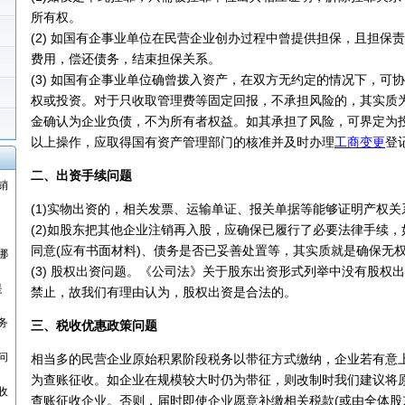
所有权。
(2) 如国有企事业单位在民营企业创办过程中曾提供担保，且担保
费用，偿还债务，结束担保关系。
(3) 如国有企事业单位确曾拨入资产，在双方无约定的情况下，可
权或投资。对于只收取管理费等固定回报，不承担风险的，其实质
金确认为企业负债，不为所有者权益。如其承担了风险，可界定为
以上操作，应取得国有资产管理部门的核准并及时办理
工商变更
登
二、出资手续问题
销
(1)实物出资的，相关发票、运输单证、报关单据等能够证明产权
(2)如股东把其他企业注销再入股，应确保已履行了必要法律手续
同意(应有书面材料)、债务是否已妥善处置等，其实质就是确保无
哪
(3) 股权出资问题。《公司法》关于股东出资形式列举中没有股权
是
禁止，故我们有理由认为，股权出资是合法的。
务
三、税收优惠政策问题
问
相当多的民营企业原始积累阶段税务以带征方式缴纳，企业若有意
为查账征收。如企业在规模较大时仍为带征，则改制时我们建议将
收
查账征收企业。否则，届时即使企业愿意补缴相关税款(或由全体股