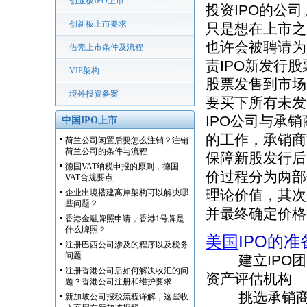
创业板IPO上市
投资IPO的公
创新板上市要求
只是想在上市之
也许会被聘请为I
借壳上市条件及流程
责IPO新发行
VIE架构
股票发售到市场
境外投资备案
要买下所有未发
IPO公司与承
中国IPO上市
的工作，承销商
荷兰公司闲置后要怎么注销？注销
荷兰公司的条件与流程
保障新股发行后
德国VAT纳税申报的原则，德国
价过程分为两部
VAT合规要点
理论价值，其次
企业出境搭建离岸架构可以解决哪
些问题？
并最终确定价格
香港金融牌照申请，香港1号牌是
什么牌照？
美国
IPO的
注册巴西公司涉及的程序以及税务
问题
建立IPO团队 C
注册香港公司后如何解决收汇的问
资产评估机构
题？香港公司注册和维护要求
挑选承销
新加坡公司报税流程详解，这些收