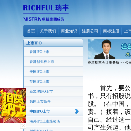
首页
关于我们
商业知识
注册公司
商标注册
上
上市IPO
香港IPO上市
香港创业板上市
香港瑞丰会计事务所
>>
公
美国IPO上市
英国IPO上市
首先，要公开
新加坡IPO上市
书，只有招股说
韩国上市条件
股。（在中国，
责。）接着，该
中国IPO上市
自己。经过这一
海外IPO上市经验谈
司产生兴趣。他们作