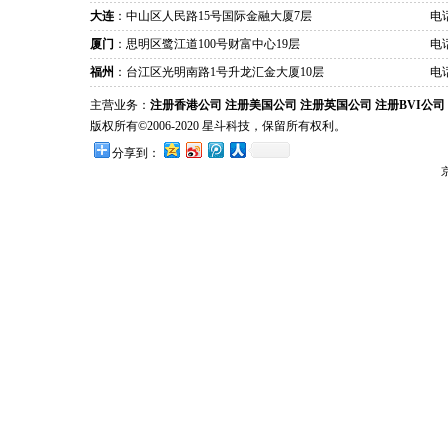
大连
：中山区人民路15号国际金融大厦7层
电话
厦门
：思明区鹭江道100号财富中心19层
电话
福州
：台江区光明南路1号升龙汇金大厦10层
电话
主营业务：
注册香港公司
注册美国公司
注册英国公司
注册BVI公司
版权所有©2006-2020 星斗科技，保留所有权利。
分享到：
京