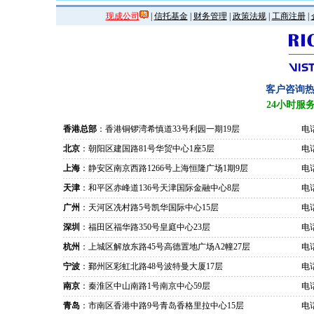
现成公司
|
信托基金
|
财务管理
|
政策法规
|
工商注册
|
客户咨询
24小时服
香港总部
：香港铜锣湾希慎道33号利园一期19层
电话
北京
：朝阳区建国路81号华贸中心1座5层
电话
上海
：静安区南京西路1266号上海恒隆广场1期9层
电话
天津
：和平区赤峰道136号天津国际金融中心8层
电话
广州
：天河区冼村路5号凯华国际中心15层
电话
深圳
：福田区福华路350号皇庭中心23层
电话
杭州
：上城区解放东路45号高德置地广场A2幢27层
电话
宁波
：鄞州区彩虹北路48号波特曼大厦17层
电话
南京
：秦淮区中山南路1号南京中心59层
电话
青岛
：市南区香港中路9号青岛香格里拉中心15层
电话