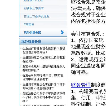
创业板IPO上市
财税合规是指企
法律法规，确保
创新板上市要求
税合规对于企业
借壳上市条件及流程
内容包括很多方
VIE架构
境外投资备案
会计核算合规：
1、依据国家统
境外投资备案
地呈现企业财务
企业如何搭建财税合规架构？财税
篡改数据。比如
合规包含哪些内容？
注册新加坡公司的要求以及需要准
2、运用规范会
备的资料
同企业遵循相同
财富传承规划，遗嘱和信托分别具
有哪些特征？
确可靠。
香港公司BUD专项申请，BUD项
目对申请企业的要求
财务管理
制度健
注册日本商标适合哪些群体？日本
商标注册不能忽视的细节
1、构建完善的
美国注册公司关于年审的要求不得
集、使用、审批
不了解，美国公司不年审会怎么
样？
科学编制、严格