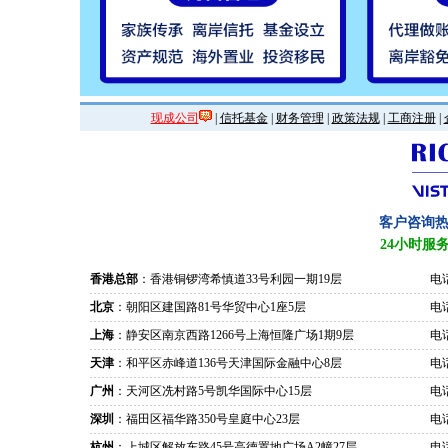
现成公司
|
信托基金
|
财务管理
|
政策法规
|
工商注册
|
客户咨询
24小时服
香港总部
：香港铜锣湾希慎道33号利园一期19层
电话
北京
：朝阳区建国路81号华贸中心1座5层
电话
上海
：静安区南京西路1266号上海恒隆广场1期9层
电话
天津
：和平区赤峰道136号天津国际金融中心8层
电话
广州
：天河区冼村路5号凯华国际中心15层
电话
深圳
：福田区福华路350号皇庭中心23层
电话
杭州
：上城区解放东路45号高德置地广场A2幢27层
电话