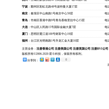
宁波
：鄞州区彩虹北路48号波特曼大厦17层
电话
南京
：秦淮区中山南路1号南京中心59层
电话
青岛
：市南区香港中路9号青岛香格里拉中心15层
电话
大连
：中山区人民路15号国际金融大厦7层
电话
厦门
：思明区鹭江道100号财富中心19层
电话
福州
：台江区光明南路1号升龙汇金大厦10层
电话
主营业务：
注册香港公司
注册美国公司
注册英国公司
注册BVI公司
版权所有©2006-2020 星斗科技，保留所有权利。
0
分享到：
京