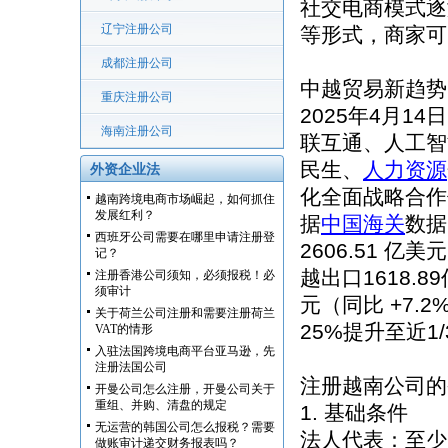
社交电商模式逐
辽宁注册公司
等形式，商家可
成都注册公司
中越贸易新趋势
重庆注册公司
2025年4月1
海南注册公司
联互通、人工智
民生、
人力资源
外资企业法
化全面战略合作
越南跨境电商市场崛起，如何抓住
发展红利？
据
中国海关
数据
西班牙公司需要在哪里申请注册登
2606.51 
记？
越出口1618.8
注册香港公司须知，必须报税！必
须审计
元（同比 +7.
关于荷兰公司注册和需要注册荷兰
25%提升至近1/
VAT的情形
入驻法国跨境电商平台亚马逊，先
注册法国公司
注册越南公司的
开曼公司怎么注册，开曼公司关于
重组、并购、清盘的规定
1. 基础条件
无运营的韩国公司怎么报税？需要
法人代表：至少
做账审计递交财务报表吗？