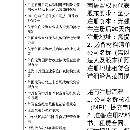
南居留权的代
注册香港公司会遇到哪些风险？秘
书公司联系不上的风险如何化解
股东要求：至少
2020怎样注册外贸公司_注册香港
注册资本：无强
外贸公司
关于外商投资企业境内投资的暂行
在注册后90天
规定
注册地址：需提
外国企业常驻代表机构的登记管理
办法
2. 必备材料清
关于外国投资者并购境内企业的规
公司名称（需以
定
法人及股东护照
外商投资国际货物运输代理企业管
理办法
注册地址租赁
上海市外国企业常驻代表机构的规
详细经营范围描
定
外国投资者对上市公司战略投资管
理办法
越南注册流程
中外合资中外合作职业介绍机构设
立规定
1. 公司名称
外资企业经营范围登记管理规定
（MPI）提交
上海代表处名称要求
2. 准备注册材
中华人民共和国中外合资经营企业
法
书、租赁合同、
上海代表处驻在期限规定