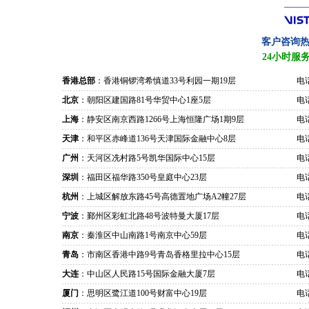
客户咨询
24小时服
香港总部
：香港铜锣湾希慎道33号利园一期19层
电话
北京
：朝阳区建国路81号华贸中心1座5层
电话
上海
：静安区南京西路1266号上海恒隆广场1期9层
电话
天津
：和平区赤峰道136号天津国际金融中心8层
电话
广州
：天河区冼村路5号凯华国际中心15层
电话
深圳
：福田区福华路350号皇庭中心23层
电话
杭州
：上城区解放东路45号高德置地广场A2幢27层
电话
宁波
：鄞州区彩虹北路48号波特曼大厦17层
电话
南京
：秦淮区中山南路1号南京中心59层
电话
青岛
：市南区香港中路9号青岛香格里拉中心15层
电话
大连
：中山区人民路15号国际金融大厦7层
电话
厦门
：思明区鹭江道100号财富中心19层
电话