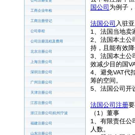
公司注册变更
国公司
为例子，
工商企业年检
工商注册登记
法国公司
入驻亚
1、法国当地卖
公司章程
2、法国本土公
公司注册流程及费用
持，且能有效降
北京注册公司
3、法国本土公
上海注册公司
效减少目的国V
4、避免VAT
深圳注册公司
筹的空间。
广州注册公司
5、法国公司开
天津注册公司
江苏注册公司
法国公司注册
要
（1）董事
浙江注册公司|杭州|宁波
1、有限责任公
福建注册公司
人数。
山东注册公司