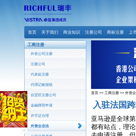
首页
关于我们
商业知识
注册公司
商标注册
上
工商注册
外资公司注册
注册公司
代表处注册
代理记账报税
首页
>>
工商注册
>>
外资企
自贸区注册公司
入驻法国跨
金融牌照申请
许可证办理
亚马逊是全球第
都有站点，理论
外资企业法
去申请注册，但