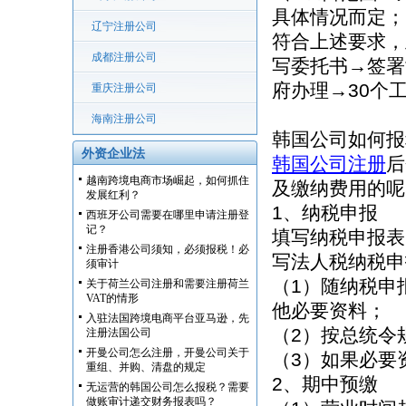
具体情况而定；
辽宁注册公司
符合上述要求，
成都注册公司
写委托书→签署
府办理→30个
重庆注册公司
海南注册公司
韩国公司如何报
外资企业法
韩国公司注册
后
越南跨境电商市场崛起，如何抓住
及缴纳费用的呢
发展红利？
1、纳税申报
西班牙公司需要在哪里申请注册登
记？
填写纳税申报表
注册香港公司须知，必须报税！必
写法人税纳税申
须审计
（1）随纳税申
关于荷兰公司注册和需要注册荷兰
VAT的情形
他必要资料；
入驻法国跨境电商平台亚马逊，先
（2）按总统令
注册法国公司
开曼公司怎么注册，开曼公司关于
（3）如果必要
重组、并购、清盘的规定
2、期中预缴
无运营的韩国公司怎么报税？需要
做账审计递交财务报表吗？