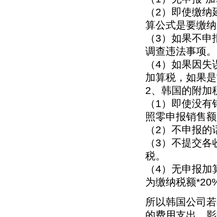
（2）即使缴纳
算公式是要缴纳的
（3）如果不申
调查违法事项。
（4）如果因失
加算税，如果是
2、韩国的附加
（1）即使没有
照零申报销售额
（2）不申报的
（3）不提交各
税。
（4）无申报加
为缴纳税额*20
所以韩国公司若
的费用支出，影