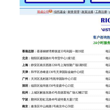
现成公司
|
信托基金
|
财务管理
|
政策法规
|
工商注册
|
客户咨询
24小时服
香港总部
：香港铜锣湾希慎道33号利园一期19层
电话
北京
：朝阳区建国路81号华贸中心1座5层
电话
上海
：静安区南京西路1266号上海恒隆广场1期9层
电话
天津
：和平区赤峰道136号天津国际金融中心8层
电话
广州
：天河区冼村路5号凯华国际中心15层
电话
深圳
：福田区福华路350号皇庭中心23层
电话
杭州
：上城区解放东路45号高德置地广场A2幢27层
电话
宁波
：鄞州区彩虹北路48号波特曼大厦17层
电话
南京
：秦淮区中山南路1号南京中心59层
电话