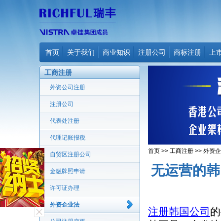
首页
关于我们
商业知识
注册公司
商标注册
上
工商注册
外资公司注册
注册公司
代表处注册
代理记账报税
首页
>>
工商注册
>>
外资企
自贸区注册公司
无运营的韩
金融牌照申请
许可证办理
外资企业法
注册韩国公司
的