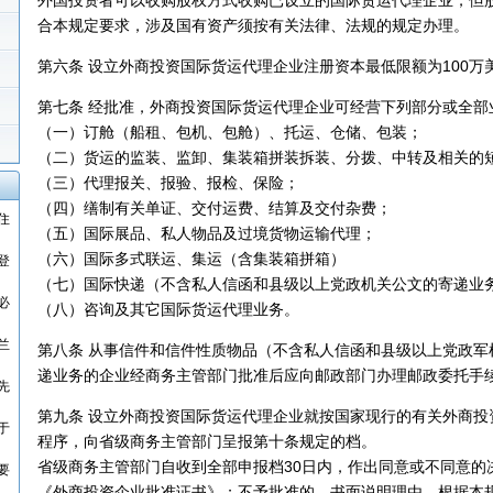
外国投资者可以收购股权方式收购已设立的国际货运代理企业，但
合本规定要求，涉及国有资产须按有关法律、法规的规定办理。
第六条 设立外商投资国际货运代理企业注册资本最低限额为100万
第七条 经批准，外商投资国际货运代理企业可经营下列部分或全部
（一）订舱（船租、包机、包舱）、托运、仓储、包装；
（二）货运的监装、监卸、集装箱拼装拆装、分拨、中转及相关的
（三）代理报关、报验、报检、保险；
（四）缮制有关单证、交付运费、结算及交付杂费；
住
（五）国际展品、私人物品及过境货物运输代理；
（六）国际多式联运、集运（含集装箱拼箱）
登
（七）国际快递（不含私人信函和县级以上党政机关公文的寄递业
必
（八）咨询及其它国际货运代理业务。
兰
第八条 从事信件和信件性质物品（不含私人信函和县级以上党政军
递业务的企业经商务主管部门批准后应向邮政部门办理邮政委托手
先
第九条 设立外商投资国际货运代理企业就按国家现行的有关外商投
于
程序，向省级商务主管部门呈报第十条规定的档。
省级商务主管部门自收到全部申报档30日内，作出同意或不同意的
要
《外商投资企业批准证书》；不予批准的，书面说明理由。根据本