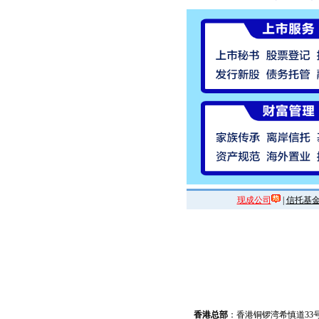
现成公司
|
信托基
香港总部
：香港铜锣湾希慎道33