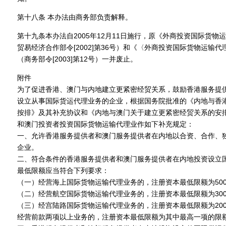
第十八条 本办法由商务部负责解释。
第十九条本办法自2005年12月11日施行，原《外商投资国际货
贸易经济合作部令[2002]第36号）和《〈外商投资国际货物运输
（商务部令[2003]第12号）一并废止。
附件
为了促进香港、澳门与内地建立更紧密经贸关系，鼓励香港服务提
设立从事国际货运代理业务的企业，根据国务院批准的《内地与香
按排》及其补充协议和《内地与澳门关于建立更紧密经贸关系的安
和澳门投资者投资国际货物运输代理业作如下补充规定：
一、允许香港服务提供者和澳门服务提供者在内地以合资、合作、
企业。
二、符合条件的香港服务提供者和澳门服务提供者在内地投资设立
最低限额应当符合下列要求：
（一）经营海上国际货物运输代理业务的，注册资本最低限额为50
（二）经营航空国际货物运输代理业务的，注册资本最低限额为30
（三）经宫陆路国际货物运输代理业务的，注册资本最低限额为20
经营前款两项以上业务的，注册资本最低限额为其中最高一项的限