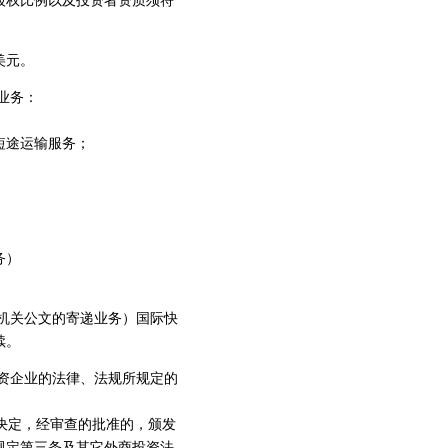
股权比例以及投资者资质须符
美元。
业务：
短途运输服务；
务）
机关公文的寄递业务）国际快
续。
资企业的法律、法规所规定的
决定，经审查的批准的，颁发
规定第三条及其它外商投资法