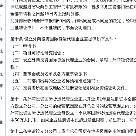
秘
律法规超过省级商务主管部门审批权限的，省级商务主管部门应在
全部申请档之日起15日内上报商务部。
港
商务部应收到全部申报档60日内，作出同意或不同意的决定，经审
业批准证书》；不予批准的，书面说明理由。
行
第十条 设立外商投资国际货运代理企业需提供如下文件：
理
（一）申请书；
规
（二）项目可行性研究报告；
（三）设立外商投资国际货运代理企业的合同、章程，外商独资设
管
程；
（四）董事会成员名单及各方董事委派书；
规
（五）工商部门出具的企业名称预核准通知书；
管
（六）投资者所在国或地区的注册登记证明档及资信证明文件。
设
第十一条外商投资国际货运代理企业正式开业满1年且注册资本全
方设立分公司。分公司的经营范围应在其总公司的经营范围之内。
外商投资国际货运代理企业每设立一个从事国际货物运输代理业务
本50万人民币。如果企业注册资本已超过最低限额，超过部分，可
业
第十二条申请设立分公司，应向总公司所在地省级商务主管部门提