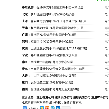
香港总部
：香港铜锣湾希慎道33号利园一期19层
电话
北京
：朝阳区建国路81号华贸中心1座5层
电话
上海
：静安区南京西路1266号上海恒隆广场1期9层
电话
天津
：和平区赤峰道136号天津国际金融中心8层
电话
广州
：天河区冼村路5号凯华国际中心15层
电话
深圳
：福田区福华路350号皇庭中心23层
电话
杭州
：上城区解放东路45号高德置地广场A2幢27层
电话
宁波
：鄞州区彩虹北路48号波特曼大厦17层
电话
南京
：秦淮区中山南路1号南京中心59层
电话
青岛
：市南区香港中路9号青岛香格里拉中心15层
电话
大连
：中山区人民路15号国际金融大厦7层
电话
厦门
：思明区鹭江道100号财富中心19层
电话
福州
：台江区光明南路1号升龙汇金大厦10层
电话
主营业务：
注册香港公司
注册美国公司
注册英国公司
注册BVI公司
版权所有©2006-2020 星斗科技，保留所有权利。