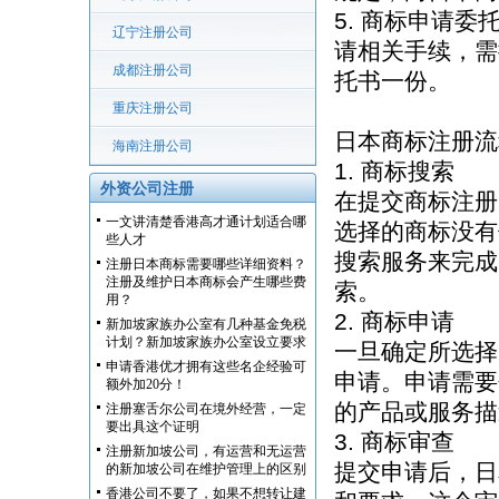
5. 商标申请
辽宁注册公司
请相关手续，需
成都注册公司
托书一份。
重庆注册公司
日本商标注册流
海南注册公司
1. 商标搜索
外资公司注册
在提交商标注册
一文讲清楚香港高才通计划适合哪
选择的商标没有
些人才
搜索服务来完成
注册日本商标需要哪些详细资料？
注册及维护日本商标会产生哪些费
索。
用？
2. 商标申请
新加坡家族办公室有几种基金免税
计划？新加坡家族办公室设立要求
一旦确定所选择
申请香港优才拥有这些名企经验可
申请。申请需要
额外加20分！
的产品或服务描
注册塞舌尔公司在境外经营，一定
要出具这个证明
3. 商标审查
注册新加坡公司，有运营和无运营
提交申请后，日
的新加坡公司在维护管理上的区别
香港公司不要了，如果不想转让建