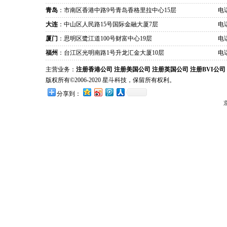
青岛
：市南区香港中路9号青岛香格里拉中心15层
电话
大连
：中山区人民路15号国际金融大厦7层
电话
厦门
：思明区鹭江道100号财富中心19层
电话
福州
：台江区光明南路1号升龙汇金大厦10层
电话
主营业务：
注册香港公司
注册美国公司
注册英国公司
注册BVI公司
版权所有©2006-2020 星斗科技，保留所有权利。
分享到：
京