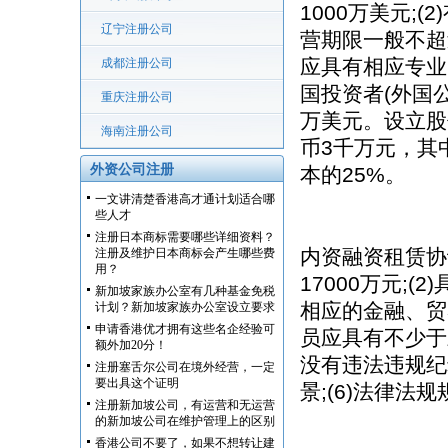
1000万美元;
辽宁注册公司
营期限一般不超过
应具有相应专业
成都注册公司
国投资者(外国
重庆注册公司
万美元。设立股
海南注册公司
币3千万元，其
外资公司注册
本的25%。
一文讲清楚香港高才通计划适合哪
些人才
注册日本商标需要哪些详细资料？
内资融资租赁协
注册及维护日本商标会产生哪些费
用？
17000万元;
新加坡家族办公室有几种基金免税
相应的金融、贸
计划？新加坡家族办公室设立要求
申请香港优才拥有这些名企经验可
员应具有不少于
额外加20分！
没有违法违规纪
注册塞舌尔公司在境外经营，一定
要出具这个证明
景;(6)法律法
注册新加坡公司，有运营和无运营
的新加坡公司在维护管理上的区别
香港公司不要了，如果不想转让建