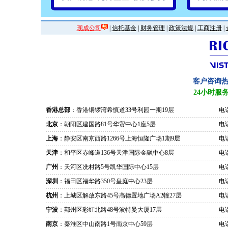
现成公司
|
信托基金
|
财务管理
|
政策法规
|
工商注册
|
客户咨询
24小时服
香港总部
：香港铜锣湾希慎道33号利园一期19层
电话
北京
：朝阳区建国路81号华贸中心1座5层
电话
上海
：静安区南京西路1266号上海恒隆广场1期9层
电话
天津
：和平区赤峰道136号天津国际金融中心8层
电话
广州
：天河区冼村路5号凯华国际中心15层
电话
深圳
：福田区福华路350号皇庭中心23层
电话
杭州
：上城区解放东路45号高德置地广场A2幢27层
电话
宁波
：鄞州区彩虹北路48号波特曼大厦17层
电话
南京
：秦淮区中山南路1号南京中心59层
电话