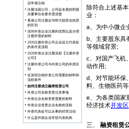
议申请注销
除符合上述基本
注册法国公司，公司起名规则和股
业：
东董事任命要求需清楚
香港公司注册证书和大陆营业执照
的区别
a、为中小微企
深圳外资企业注册的优势以及办理
注册所需的材料
b、主要股东具
2020注册外资公司企业设立代表处
等领域背景;
的条件及流程
2020外资企业注册流程【注册外资
c、对国产飞机
公司】
注册外资公司与内资公司的本质区
动作用;
别
在深圳注销外资公司需要的材料和
d、对节能环保
流程条件
料、生物医药等
如何注册成立融资租赁公司
外资公司名称变更注意事项
e、为各类国家
外资企业名称变更需要的材料
经济技术
开发区
外资企业变更企业名称的流程
外资代表处可以从事的经营活动
什么是外国企业常驻代表机构
三、
融资租赁