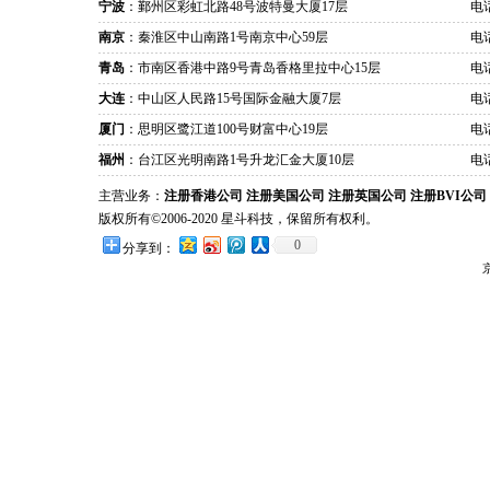
宁波
：鄞州区彩虹北路48号波特曼大厦17层
电话
南京
：秦淮区中山南路1号南京中心59层
电话
青岛
：市南区香港中路9号青岛香格里拉中心15层
电话
大连
：中山区人民路15号国际金融大厦7层
电话
厦门
：思明区鹭江道100号财富中心19层
电话
福州
：台江区光明南路1号升龙汇金大厦10层
电话
主营业务：
注册香港公司
注册美国公司
注册英国公司
注册BVI公司
版权所有©2006-2020 星斗科技，保留所有权利。
0
分享到：
京