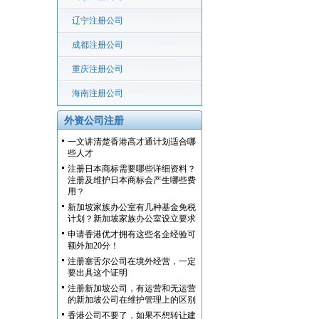
辽宁注册公司
成都注册公司
重庆注册公司
海南注册公司
外资公司注册
一文讲清楚香港高才通计划适合哪
些人才
注册日本商标需要哪些详细资料？
注册及维护日本商标会产生哪些费
用？
新加坡家族办公室有几种基金免税
计划？新加坡家族办公室设立要求
申请香港优才拥有这些名企经验可
额外加20分！
注册塞舌尔公司在境外经营，一定
要出具这个证明
注册新加坡公司，有运营和无运营
的新加坡公司在维护管理上的区别
香港公司不要了，如果不想转让建