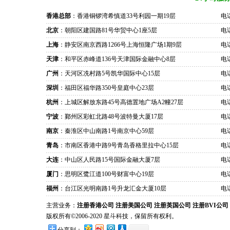
香港总部
：香港铜锣湾希慎道33号利园一期19层
电话
北京
：朝阳区建国路81号华贸中心1座5层
电话
上海
：静安区南京西路1266号上海恒隆广场1期9层
电话
天津
：和平区赤峰道136号天津国际金融中心8层
电话
广州
：天河区冼村路5号凯华国际中心15层
电话
深圳
：福田区福华路350号皇庭中心23层
电话
杭州
：上城区解放东路45号高德置地广场A2幢27层
电话
宁波
：鄞州区彩虹北路48号波特曼大厦17层
电话
南京
：秦淮区中山南路1号南京中心59层
电话
青岛
：市南区香港中路9号青岛香格里拉中心15层
电话
大连
：中山区人民路15号国际金融大厦7层
电话
厦门
：思明区鹭江道100号财富中心19层
电话
福州
：台江区光明南路1号升龙汇金大厦10层
电话
主营业务：
注册香港公司
注册美国公司
注册英国公司
注册BVI公司
版权所有©2006-2020 星斗科技，保留所有权利。