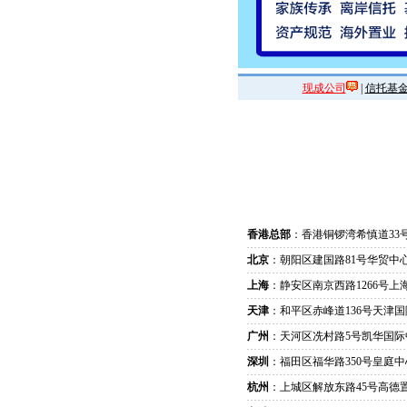
现成公司
|
信托基
香港总部
：香港铜锣湾希慎道33
北京
：朝阳区建国路81号华贸中心
上海
：静安区南京西路1266号上
天津
：和平区赤峰道136号天津国
广州
：天河区冼村路5号凯华国际
深圳
：福田区福华路350号皇庭中
杭州
：上城区解放东路45号高德置