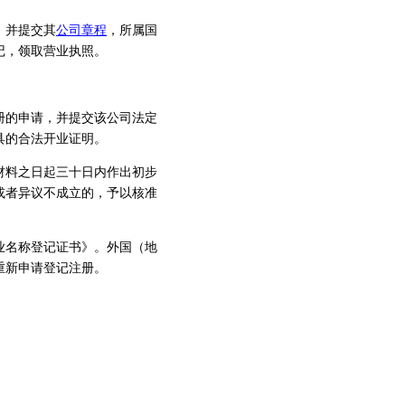
，并提交其
公司章程
，所属国
记，领取营业执照。
册的申请，并提交该公司法定
具的合法开业证明。
材料之日起三十日内作出初步
或者异议不成立的，予以核准
业名称登记证书》。外国（地
重新申请登记注册。