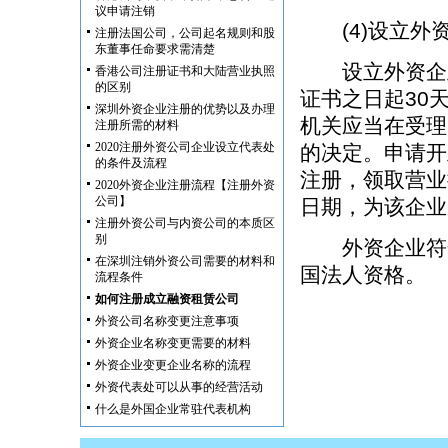
议申请注销
(4)设立外
注册法国公司，公司起名规则和股
东董事任命要求需清楚
设立外资企业
香港公司注册证书和大陆营业执照
的区别
证书之日起30
深圳外资企业注册的优势以及办理
机关应当在受理
注册所需的材料
2020注册外资公司企业设立代表处
的决定。申请开
的条件及流程
注册，领取营业
2020外资企业注册流程【注册外资
公司】
日期，为该企业
注册外资公司与内资公司的本质区
别
外资企业符合
在深圳注销外资公司需要的材料和
国法人资格。
流程条件
如何注册成立融资租赁公司
外资公司名称变更注意事项
外资企业名称变更需要的材料
外资企业变更企业名称的流程
外资代表处可以从事的经营活动
什么是外国企业常驻代表机构