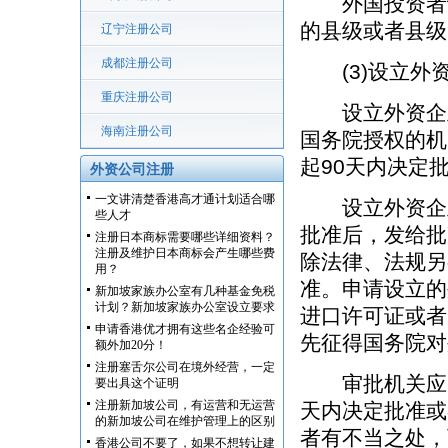
外国投资者设
的县级或者县级
辽宁注册公司
成都注册公司
(3)设立外
重庆注册公司
设立外资企业
海南注册公司
国务院授权的机
起90天内决定
外资公司注册
一文讲清楚香港高才通计划适合哪
设立外资企业
些人才
批准后，发给批
注册日本商标需要哪些详细资料？
注册及维护日本商标会产生哪些费
除法律、法规另
用？
准。申请设立的
新加坡家族办公室有几种基金免税
计划？新加坡家族办公室设立要求
进口许可证或者
申请香港优才拥有这些名企经验可
先征得国务院对
额外加20分！
注册塞舌尔公司在境外经营，一定
审批机关应当
要出具这个证明
注册新加坡公司，有运营和无运营
天内决定批准或
的新加坡公司在维护管理上的区别
者有不当之处，
香港公司不要了，如果不想转让建