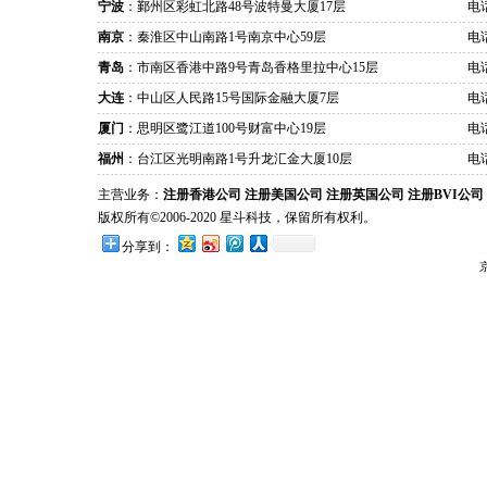
宁波
：鄞州区彩虹北路48号波特曼大厦17层
电话
南京
：秦淮区中山南路1号南京中心59层
电话
青岛
：市南区香港中路9号青岛香格里拉中心15层
电话
大连
：中山区人民路15号国际金融大厦7层
电话
厦门
：思明区鹭江道100号财富中心19层
电话
福州
：台江区光明南路1号升龙汇金大厦10层
电话
主营业务：
注册香港公司
注册美国公司
注册英国公司
注册BVI公司
版权所有©2006-2020 星斗科技，保留所有权利。
分享到：
京