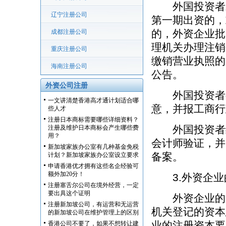
外国投资者未
辽宁注册公司
第一期出资的，
的，外资企业批
成都注册公司
理机关办理注销
重庆注册公司
缴销营业执照的
海南注册公司
公告。
外资公司注册
外国投资者有
一文讲清楚香港高才通计划适合哪
意，并报工商行
些人才
注册日本商标需要哪些详细资料？
外国投资者缴
注册及维护日本商标会产生哪些费
用？
会计师验证，并
新加坡家族办公室有几种基金免税
备案。
计划？新加坡家族办公室设立要求
申请香港优才拥有这些名企经验可
额外加20分！
3.外资企业
注册塞舌尔公司在境外经营，一定
要出具这个证明
外资企业的注
注册新加坡公司，有运营和无运营
机关登记的资本
的新加坡公司在维护管理上的区别
业的注册资本要
香港公司不要了，如果不想转让建