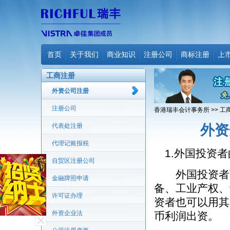
首页
关于我们
商业知识
注册公司
商标注册
上
工商注册
外资公司注册
注册公司
香港瑞丰会计事务所
>>
工
代表处注册
外资
代理记账报税
1.外国投资者
自贸区注册公司
外国投资者可
金融牌照申请
备、工业产权、
许可证办理
资者也可以用其
外资企业法
币利润出资。