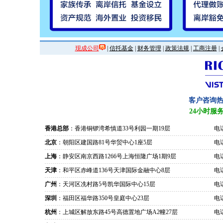
现成公司
|
信托基金
|
财务管理
|
政策法规
|
工商注册
|
客户咨询
24小时服
香港总部
：香港铜锣湾希慎道33号利园一期19层
电话
北京
：朝阳区建国路81号华贸中心1座5层
电话
上海
：静安区南京西路1266号上海恒隆广场1期9层
电话
天津
：和平区赤峰道136号天津国际金融中心8层
电话
广州
：天河区冼村路5号凯华国际中心15层
电话
深圳
：福田区福华路350号皇庭中心23层
电话
杭州
：上城区解放东路45号高德置地广场A2幢27层
电话