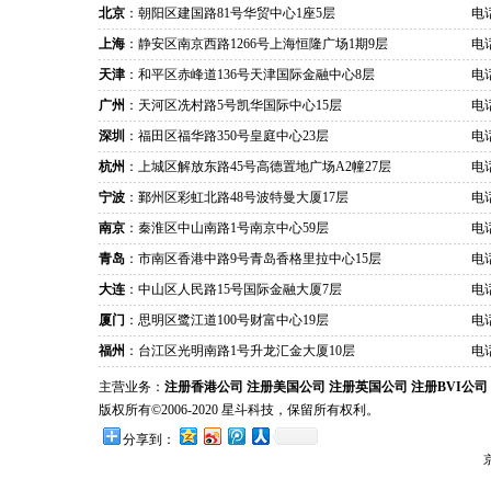
北京
：朝阳区建国路81号华贸中心1座5层
电话
上海
：静安区南京西路1266号上海恒隆广场1期9层
电话
天津
：和平区赤峰道136号天津国际金融中心8层
电话
广州
：天河区冼村路5号凯华国际中心15层
电话
深圳
：福田区福华路350号皇庭中心23层
电话
杭州
：上城区解放东路45号高德置地广场A2幢27层
电话
宁波
：鄞州区彩虹北路48号波特曼大厦17层
电话
南京
：秦淮区中山南路1号南京中心59层
电话
青岛
：市南区香港中路9号青岛香格里拉中心15层
电话
大连
：中山区人民路15号国际金融大厦7层
电话
厦门
：思明区鹭江道100号财富中心19层
电话
福州
：台江区光明南路1号升龙汇金大厦10层
电话
主营业务：
注册香港公司
注册美国公司
注册英国公司
注册BVI公司
版权所有©2006-2020 星斗科技，保留所有权利。
分享到：
京