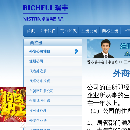
首页
关于我们
商业知识
注册公司
商标注册
上
工商注册
外资公司注册
注册公司
香港瑞丰会计事务所
>>
工
代表处注册
外商
代理记账报税
公司的住所即经
自贸区注册公司
企业所从事的生
金融牌照申请
在一年以上。
（1）公司的住
许可证办理
外资企业法
1、房管部门颁