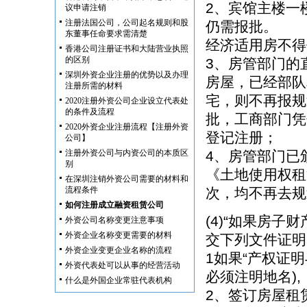
2、宾馆主楼一
议申请注销
注册法国公司，公司起名规则和股
仍需报批。
东董事任命要求需清楚
经济适用房不得
香港公司注册证书和大陆营业执照
的区别
3、房管部门的
深圳外资企业注册的优势以及办理
房屋，已经部队
注册所需的材料
宅，则不再报规
2020注册外资公司企业设立代表处
的条件及流程
批，工商部门凭
2020外资企业注册流程【注册外资
登记注册；
公司】
注册外资公司与内资公司的本质区
4、房管部门已
别
《土地使用权租
在深圳注销外资公司需要的材料和
流程条件
次，均不再去规
如何注册成立融资租赁公司
(4)“如果房子
外资公司名称变更注意事项
外资企业名称变更需要的材料
交下列文件证明
外资企业变更企业名称的流程
1如果“产权证
外资代表处可以从事的经营活动
必须注明地名),
什么是外国企业常驻代表机构
2、签订房屋租