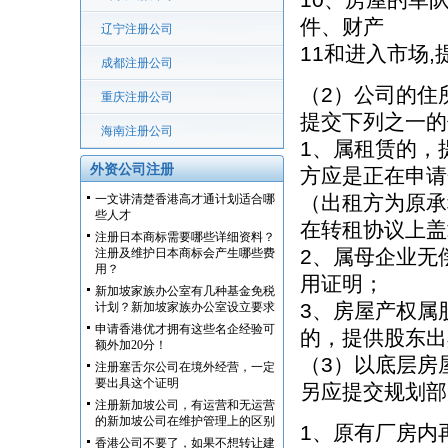
件、财产
辽宁注册公司
11和进入市场
成都注册公司
（2）公司的住
重庆注册公司
提交下列之一的
海南注册公司
1、属租赁的，
外资公司注册
方应是正在申请
（出租方为原承
一文讲清楚香港高才通计划适合哪
些人才
在转租协议上盖
注册日本商标需要哪些详细资料？
2、属母企业无
注册及维护日本商标会产生哪些费
用？
用证明；
新加坡家族办公室有几种基金免税
3、房屋产权属
计划？新加坡家族办公室设立要求
申请香港优才拥有这些名企经验可
的，提供股东出
额外加20分！
（3）以底层房
注册塞舌尔公司在境外经营，一定
要出具这个证明
另应提交规划部
注册新加坡公司，有运营和无运营
的新加坡公司在维护管理上的区别
1、原有厂房内
香港公司不要了，如果不想转让建