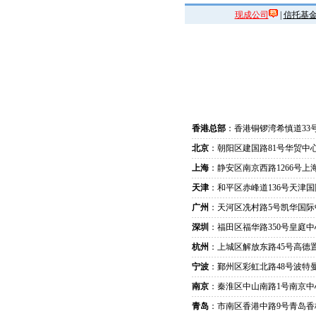
现成公司
|
信托基
香港总部
：香港铜锣湾希慎道33
北京
：朝阳区建国路81号华贸中心
上海
：静安区南京西路1266号上
天津
：和平区赤峰道136号天津国
广州
：天河区冼村路5号凯华国际
深圳
：福田区福华路350号皇庭中
杭州
：上城区解放东路45号高德置
宁波
：鄞州区彩虹北路48号波特曼
南京
：秦淮区中山南路1号南京中
青岛
：市南区香港中路9号青岛香