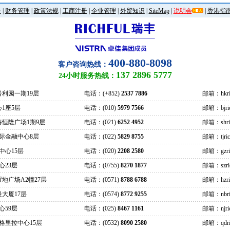
金
|
财务管理
|
政策法规
|
工商注册
|
企业管理
|
外贸知识
|
SiteMap
|
说明会
|
香港指
400-880-8098
客户咨询热线：
137 2896 5777
24小时服务热线：
号利园一期19层
电话：(+852)
2537 7886
邮箱：hkric
1座5层
电话：(010)
5979 7566
邮箱：bjrich
海恒隆广场1期9层
电话：(021)
6252 4952
邮箱：shrich
际金融中心8层
电话：(022)
5829 8755
邮箱：tjrich
中心15层
电话：(020)
2208 2580
邮箱：gzrich
心23层
电话：(0755)
8270 1877
邮箱：szrich
地广场A2幢27层
电话：(0571)
8788 6788
邮箱：hzrich
大厦17层
电话：(0574)
8772 9255
邮箱：nbric
心59层
电话：(025)
8467 1161
邮箱：njrich
格里拉中心15层
电话：(0532)
8090 2580
邮箱：qdric