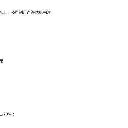
币以上；公司制只产评估机构注
币
占70%；