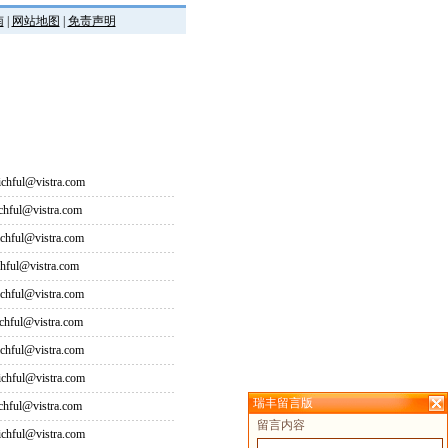
南
|
网站地图
|
免责声明
hful@vistra.com
ful@vistra.com
ful@vistra.com
ful@vistra.com
ful@vistra.com
ful@vistra.com
ful@vistra.com
hful@vistra.com
瑞丰留言版
ful@vistra.com
留言内容
hful@vistra.com