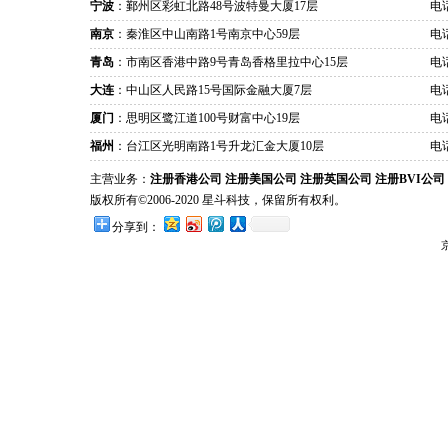
宁波
：鄞州区彩虹北路48号波特曼大厦17层
电话
南京
：秦淮区中山南路1号南京中心59层
电话
青岛
：市南区香港中路9号青岛香格里拉中心15层
电话
大连
：中山区人民路15号国际金融大厦7层
电话
厦门
：思明区鹭江道100号财富中心19层
电话
福州
：台江区光明南路1号升龙汇金大厦10层
电话
主营业务：
注册香港公司
注册美国公司
注册英国公司
注册BVI公司
版权所有©2006-2020 星斗科技，保留所有权利。
分享到：
京