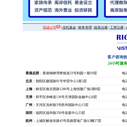
现成公司
|
信托基金
|
财务管理
|
政策法规
|
工商注册
|
客户咨询
24小时服
香港总部
：香港铜锣湾希慎道33号利园一期19层
电话
北京
：朝阳区建国路81号华贸中心1座5层
电话
上海
：静安区南京西路1266号上海恒隆广场1期9层
电话
天津
：和平区赤峰道136号天津国际金融中心8层
电话
广州
：天河区冼村路5号凯华国际中心15层
电话
深圳
：福田区福华路350号皇庭中心23层
电话
杭州
：上城区解放东路45号高德置地广场A2幢27层
电话