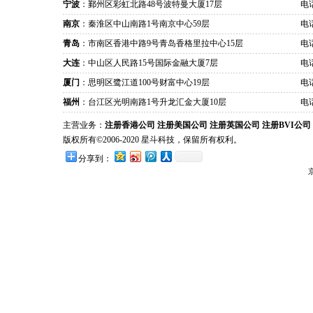
宁波
：鄞州区彩虹北路48号波特曼大厦17层
电话
南京
：秦淮区中山南路1号南京中心59层
电话
青岛
：市南区香港中路9号青岛香格里拉中心15层
电话
大连
：中山区人民路15号国际金融大厦7层
电话
厦门
：思明区鹭江道100号财富中心19层
电话
福州
：台江区光明南路1号升龙汇金大厦10层
电话
主营业务：
注册香港公司
注册美国公司
注册英国公司
注册BVI公司
版权所有©2006-2020 星斗科技，保留所有权利。
分享到：
京