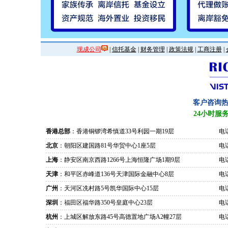
现成公司
|
信托基金
|
财务管理
|
政策法规
|
工商注册
|
客户咨询
24小时服
香港总部
：香港铜锣湾希慎道33号利园一期19层
电话
北京
：朝阳区建国路81号华贸中心1座5层
电话
上海
：静安区南京西路1266号上海恒隆广场1期9层
电话
天津
：和平区赤峰道136号天津国际金融中心8层
电话
广州
：天河区冼村路5号凯华国际中心15层
电话
深圳
：福田区福华路350号皇庭中心23层
电话
杭州
：上城区解放东路45号高德置地广场A2幢27层
电话