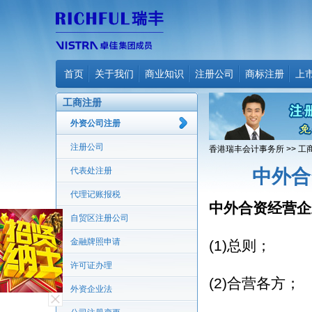
首页
关于我们
商业知识
注册公司
商标注册
上
工商注册
外资公司注册
注册公司
香港瑞丰会计事务所
>>
工
代表处注册
中外合
代理记账报税
中外合资经营企
自贸区注册公司
金融牌照申请
(1)总则；
许可证办理
(2)合营各方；
外资企业法