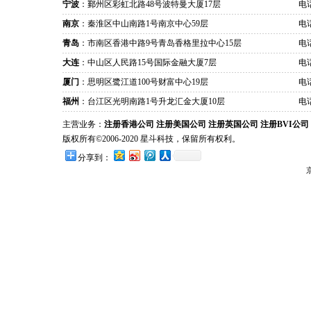
宁波
：鄞州区彩虹北路48号波特曼大厦17层
电话
南京
：秦淮区中山南路1号南京中心59层
电话
青岛
：市南区香港中路9号青岛香格里拉中心15层
电话
大连
：中山区人民路15号国际金融大厦7层
电话
厦门
：思明区鹭江道100号财富中心19层
电话
福州
：台江区光明南路1号升龙汇金大厦10层
电话
主营业务：
注册香港公司
注册美国公司
注册英国公司
注册BVI公司
版权所有©2006-2020 星斗科技，保留所有权利。
分享到：
京