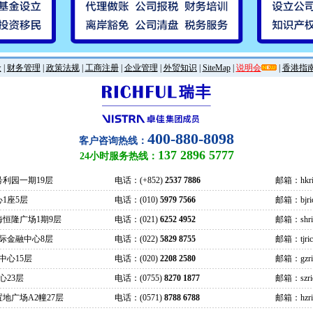
金
|
财务管理
|
政策法规
|
工商注册
|
企业管理
|
外贸知识
|
SiteMap
|
说明会
|
香港指
400-880-8098
客户咨询热线：
137 2896 5777
24小时服务热线：
号利园一期19层
电话：(+852)
2537 7886
邮箱：hkric
1座5层
电话：(010)
5979 7566
邮箱：bjrich
海恒隆广场1期9层
电话：(021)
6252 4952
邮箱：shrich
际金融中心8层
电话：(022)
5829 8755
邮箱：tjrich
中心15层
电话：(020)
2208 2580
邮箱：gzrich
心23层
电话：(0755)
8270 1877
邮箱：szrich
地广场A2幢27层
电话：(0571)
8788 6788
邮箱：hzrich