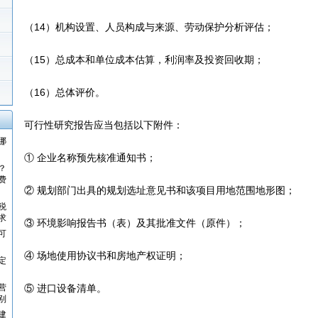
（14）机构设置、人员构成与来源、劳动保护分析评估；
（15）总成本和单位成本估算，利润率及投资回收期；
（16）总体评价。
可行性研究报告应当包括以下附件：
哪
① 企业名称预先核准通知书；
？
费
② 规划部门出具的规划选址意见书和该项目用地范围地形图；
税
求
③ 环境影响报告书（表）及其批准文件（原件）；
可
④ 场地使用协议书和房地产权证明；
定
营
⑤ 进口设备清单。
别
建