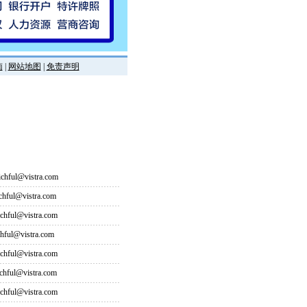
南
|
网站地图
|
免责声明
hful@vistra.com
ful@vistra.com
ful@vistra.com
ful@vistra.com
ful@vistra.com
ful@vistra.com
ful@vistra.com