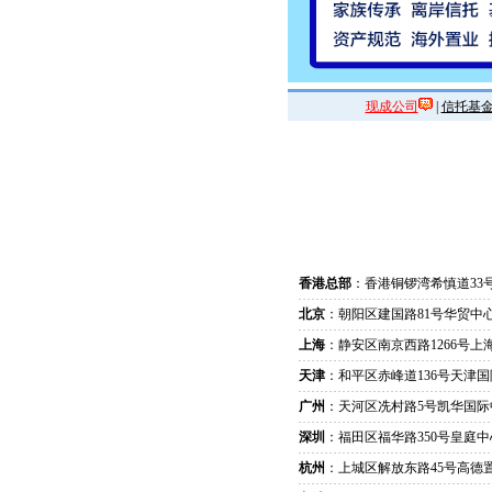
现成公司
|
信托基
香港总部
：香港铜锣湾希慎道33
北京
：朝阳区建国路81号华贸中心
上海
：静安区南京西路1266号上
天津
：和平区赤峰道136号天津国
广州
：天河区冼村路5号凯华国际
深圳
：福田区福华路350号皇庭中
杭州
：上城区解放东路45号高德置