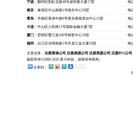
宁波
：鄞州区彩虹北路48号波特曼大厦17层
电话
南京
：秦淮区中山南路1号南京中心59层
电话
青岛
：市南区香港中路9号青岛香格里拉中心15层
电话
大连
：中山区人民路15号国际金融大厦7层
电话
厦门
：思明区鹭江道100号财富中心19层
电话
福州
：台江区光明南路1号升龙汇金大厦10层
电话
主营业务：
注册香港公司
注册美国公司
注册英国公司
注册BVI公司
版权所有©2006-2020 星斗科技，保留所有权利。
分享到：
京