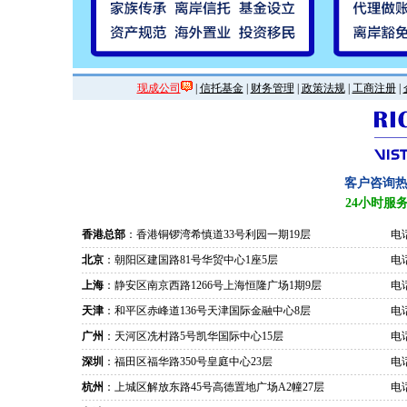
现成公司
|
信托基金
|
财务管理
|
政策法规
|
工商注册
|
客户咨询
24小时服
香港总部
：香港铜锣湾希慎道33号利园一期19层
电话
北京
：朝阳区建国路81号华贸中心1座5层
电话
上海
：静安区南京西路1266号上海恒隆广场1期9层
电话
天津
：和平区赤峰道136号天津国际金融中心8层
电话
广州
：天河区冼村路5号凯华国际中心15层
电话
深圳
：福田区福华路350号皇庭中心23层
电话
杭州
：上城区解放东路45号高德置地广场A2幢27层
电话