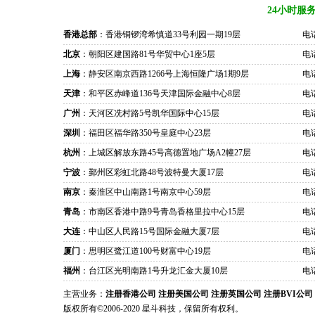
24小时服
香港总部
：香港铜锣湾希慎道33号利园一期19层
电话
北京
：朝阳区建国路81号华贸中心1座5层
电话
上海
：静安区南京西路1266号上海恒隆广场1期9层
电话
天津
：和平区赤峰道136号天津国际金融中心8层
电话
广州
：天河区冼村路5号凯华国际中心15层
电话
深圳
：福田区福华路350号皇庭中心23层
电话
杭州
：上城区解放东路45号高德置地广场A2幢27层
电话
宁波
：鄞州区彩虹北路48号波特曼大厦17层
电话
南京
：秦淮区中山南路1号南京中心59层
电话
青岛
：市南区香港中路9号青岛香格里拉中心15层
电话
大连
：中山区人民路15号国际金融大厦7层
电话
厦门
：思明区鹭江道100号财富中心19层
电话
福州
：台江区光明南路1号升龙汇金大厦10层
电话
主营业务：
注册香港公司
注册美国公司
注册英国公司
注册BVI公司
版权所有©2006-2020 星斗科技，保留所有权利。