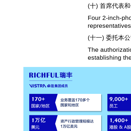
(十) 首席代表
Four 2-inch-pho
representatives
(十一) 委托
The authorizati
establishing the