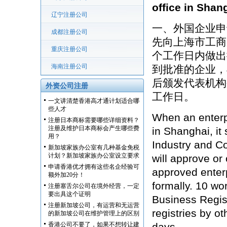
office in Shan
辽宁注册公司
一、外国企业申
成都注册公司
先向上海市工商
重庆注册公司
个工作日内做出
海南注册公司
到批准的企业，
后颁发代表机构
外资公司注册
工作日。
一文讲清楚香港高才通计划适合哪
些人才
When an enterpr
注册日本商标需要哪些详细资料？
注册及维护日本商标会产生哪些费
in Shanghai, it
用？
Industry and Com
新加坡家族办公室有几种基金免税
计划？新加坡家族办公室设立要求
will approve or
申请香港优才拥有这些名企经验可
approved enterp
额外加20分！
formally. 10 wor
注册塞舌尔公司在境外经营，一定
要出具这个证明
Business Regis
注册新加坡公司，有运营和无运营
registries by o
的新加坡公司在维护管理上的区别
香港公司不要了，如果不想转让建
days.