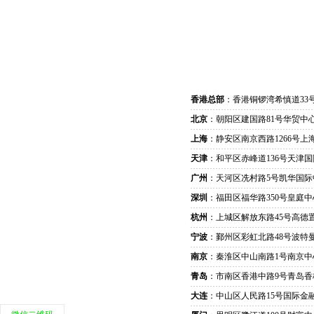
香港总部
：香港铜锣湾希慎道33
北京
：朝阳区建国路81号华贸中心
上海
：静安区南京西路1266号上
天津
：和平区赤峰道136号天津国
广州
：天河区冼村路5号凯华国际
深圳
：福田区福华路350号皇庭中
杭州
：上城区解放东路45号高德置
宁波
：鄞州区彩虹北路48号波特曼
南京
：秦淮区中山南路1号南京中
青岛
：市南区香港中路9号青岛香
大连
：中山区人民路15号国际金