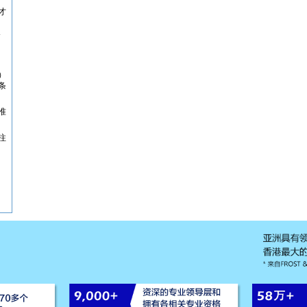
才
）
条
准
注