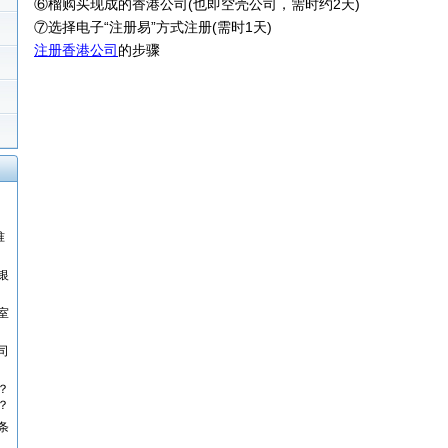
⑥榴购买现成的香港公司(也即空壳公司，需时约2天)
⑦选择电子“注册易”方式注册(需时1天)
注册香港公司
的步骤
准
银
室
司
？
？
条