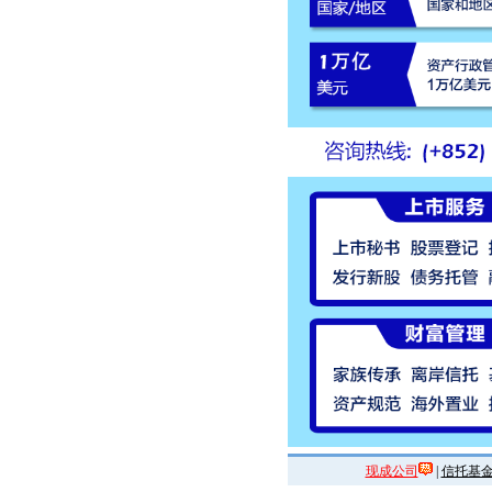
现成公司
|
信托基