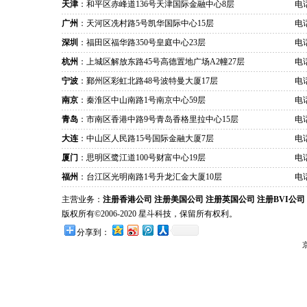
天津
：和平区赤峰道136号天津国际金融中心8层
电话
广州
：天河区冼村路5号凯华国际中心15层
电话
深圳
：福田区福华路350号皇庭中心23层
电话
杭州
：上城区解放东路45号高德置地广场A2幢27层
电话
宁波
：鄞州区彩虹北路48号波特曼大厦17层
电话
南京
：秦淮区中山南路1号南京中心59层
电话
青岛
：市南区香港中路9号青岛香格里拉中心15层
电话
大连
：中山区人民路15号国际金融大厦7层
电话
厦门
：思明区鹭江道100号财富中心19层
电话
福州
：台江区光明南路1号升龙汇金大厦10层
电话
主营业务：
注册香港公司
注册美国公司
注册英国公司
注册BVI公司
版权所有©2006-2020 星斗科技，保留所有权利。
分享到：
京