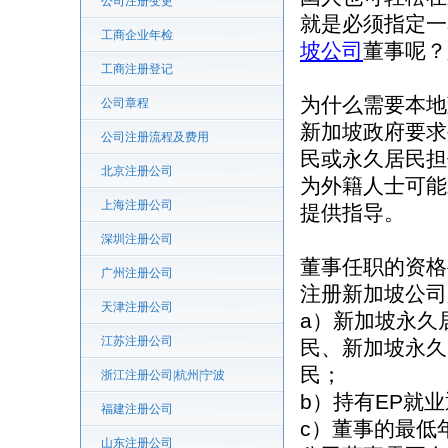
公司注册变更
就是必须指定一
工商企业年检
坡公司
董事呢？
工商注册登记
为什么需要本地
公司章程
新加坡政府要求
公司注册流程及费用
民或永久居民担
北京注册公司
为外籍人士可能
上海注册公司
提供指导。
深圳注册公司
董事任职的资格
广州注册公司
注册新加坡公司
天津注册公司
a）新加坡永久
江苏注册公司
民、新加坡永久
民；
浙江注册公司|杭州|宁波
b）持有EP就
福建注册公司
c）董事的最低
山东注册公司