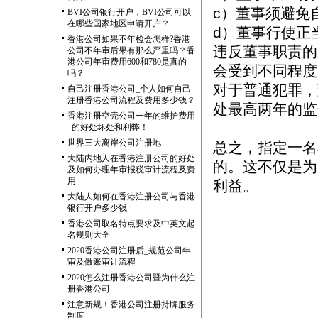
c）董事须避免
BVI公司银行开户，BVI公司可以
在哪些国家地区申请开户？
d）董事行使正
香港公司如果不年检会怎样?香港
违反董事职责的
公司不年审后果有那么严重吗？香
港公司年审费用600和780是真的
会受到不同程度
吗？
对于普通犯罪，
自己注册香港公司_个人如何自己
注册香港公司流程及费用多少钱？
处最高两年的监
香港注册空壳公司一年的维护费用
_的好处坏处和利弊！
世界三大离岸公司注册地
总之，指定一名
大陆内地人在香港注册公司的好处
的。这不仅是为
及如何办理年审报税审计流程及费
用
利益。
大陆人如何在香港注册公司与香港
银行开户多少钱
香港公司取名特点要求及中英文起
名规则大全
2020香港公司注册后_规范公司年
审及做账审计流程
2020怎么注册香港公司暨为什么注
册香港公司
注意新规！香港公司注册持牌服务
制度