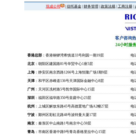
现成公司
|
信托基金
|
财务管理
|
政策法规
|
工商注册
|
客户咨询
24小时服
香港总部
：香港铜锣湾希慎道33号利园一期19层
电话
北京
：朝阳区建国路81号华贸中心1座5层
电话
上海
：静安区南京西路1266号上海恒隆广场1期9层
电话
天津
：和平区赤峰道136号天津国际金融中心8层
电话
广州
：天河区冼村路5号凯华国际中心15层
电话
深圳
：福田区福华路350号皇庭中心23层
电话
杭州
：上城区解放东路45号高德置地广场A2幢27层
电话
宁波
：鄞州区彩虹北路48号波特曼大厦17层
电话
南京
：秦淮区中山南路1号南京中心59层
电话
青岛
：市南区香港中路9号青岛香格里拉中心15层
电话