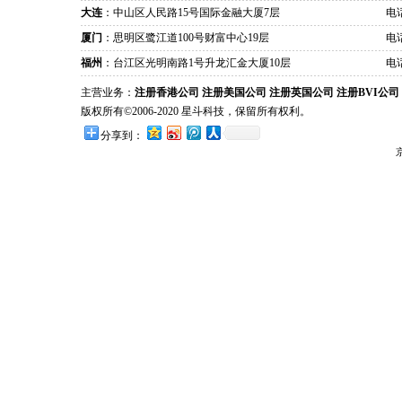
大连
：中山区人民路15号国际金融大厦7层
电话
厦门
：思明区鹭江道100号财富中心19层
电话
福州
：台江区光明南路1号升龙汇金大厦10层
电话
主营业务：
注册香港公司
注册美国公司
注册英国公司
注册BVI公司
版权所有©2006-2020 星斗科技，保留所有权利。
分享到：
京