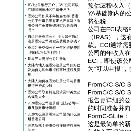
预估应税收入（Est
BVI公司银行开户，BVI公司可以
在哪些国家地区申请开户？
YA基础期内的
香港公司如果不年检会怎样?香港
将征税。
公司不年审后果有那么严重吗？香
港公司年审费用600和780是真的
公司在ECI表
吗？
（IRAS），
自己注册香港公司_个人如何自己
注册香港公司流程及费用多少钱？
款。ECI通常
香港注册空壳公司一年的维护费用
公司的年收入在
_的好处坏处和利弊！
世界三大离岸公司注册地
ECI，即使该公
大陆内地人在香港注册公司的好处
为“可以申报”，
及如何办理年审报税审计流程及费
用
大陆人如何在香港注册公司与香港
FromC/C-S/C-
银行开户多少钱
FromC/C-S
香港公司取名特点要求及中英文起
名规则大全
报告更详细的公
2020香港公司注册后_规范公司年
的时间准备并向
审及做账审计流程
2020怎么注册香港公司暨为什么注
FormC-SLite：
册香港公司
这是最简单的新
注意新规！香港公司注册持牌服务
制度