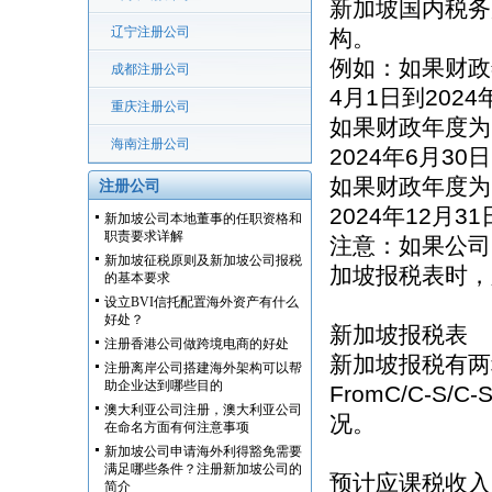
新加坡国内税务
辽宁注册公司
构。
例如：如果财政年
成都注册公司
4月1日到202
重庆注册公司
如果财政年度为2
海南注册公司
2024年6月3
如果财政年度为2
注册公司
2024年12月
新加坡公司本地董事的任职资格和
职责要求详解
注意：如果公司
新加坡征税原则及新加坡公司报税
加坡报税表时，
的基本要求
设立BVI信托配置海外资产有什么
好处？
新加坡报税表
注册香港公司做跨境电商的好处
新加坡报税有两
注册离岸公司搭建海外架构可以帮
助企业达到哪些目的
FromC/C-S
澳大利亚公司注册，澳大利亚公司
况。
在命名方面有何注意事项
新加坡公司申请海外利得豁免需要
满足哪些条件？注册新加坡公司的
预计应课税收入
简介