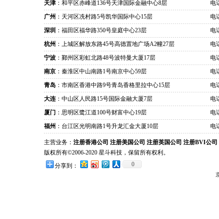
天津
：和平区赤峰道136号天津国际金融中心8层
电话
广州
：天河区冼村路5号凯华国际中心15层
电话
深圳
：福田区福华路350号皇庭中心23层
电话
杭州
：上城区解放东路45号高德置地广场A2幢27层
电话
宁波
：鄞州区彩虹北路48号波特曼大厦17层
电话
南京
：秦淮区中山南路1号南京中心59层
电话
青岛
：市南区香港中路9号青岛香格里拉中心15层
电话
大连
：中山区人民路15号国际金融大厦7层
电话
厦门
：思明区鹭江道100号财富中心19层
电话
福州
：台江区光明南路1号升龙汇金大厦10层
电话
主营业务：
注册香港公司
注册美国公司
注册英国公司
注册BVI公司
版权所有©2006-2020 星斗科技，保留所有权利。
0
分享到：
京