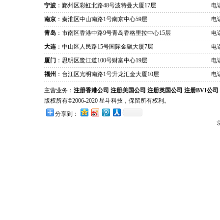
宁波
：鄞州区彩虹北路48号波特曼大厦17层
电话
南京
：秦淮区中山南路1号南京中心59层
电话
青岛
：市南区香港中路9号青岛香格里拉中心15层
电话
大连
：中山区人民路15号国际金融大厦7层
电话
厦门
：思明区鹭江道100号财富中心19层
电话
福州
：台江区光明南路1号升龙汇金大厦10层
电话
主营业务：
注册香港公司
注册美国公司
注册英国公司
注册BVI公司
版权所有©2006-2020 星斗科技，保留所有权利。
分享到：
京