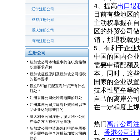
4、提高
出口退
辽宁注册公司
目前有些地区的
成都注册公司
主动权掌握在自
区的外贸公司做
重庆注册公司
销，那退税就更
海南注册公司
5、有利于企业
注册公司
中国的国内企业
新加坡公司本地董事的任职资格和
需要申请配额及
职责要求详解
本。同时，这些
新加坡征税原则及新加坡公司报税
的基本要求
国家的企业设置
设立BVI信托配置海外资产有什么
技术性壁垒等的
好处？
自己的离岸公司
注册香港公司做跨境电商的好处
注册离岸公司搭建海外架构可以帮
在一定程度上规
助企业达到哪些目的
澳大利亚公司注册，澳大利亚公司
在命名方面有何注意事项
热门
离岸公司注
新加坡公司申请海外利得豁免需要
1、
香港公司注
满足哪些条件？注册新加坡公司的
简介