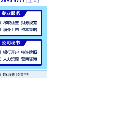
南
|
网站地图
|
免责声明