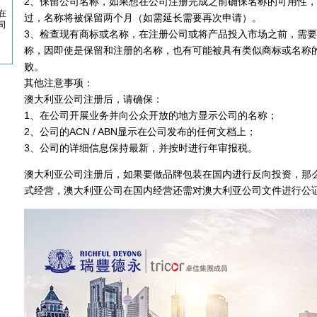
2、保留公司名称，如果想在公司注册完成之前确保名称的可用性，可
在
过，名称将被保留两个月（如需延长需要再次申请）。
司
3、检查现有商标或名称，在注册公司或将产品投入市场之前，需
称，因即使是保留和注册的名称，也有可能被具有类似商标或名称
败。
其他注意事项：
澳大利亚公司注册后，请确保：
1、在公司开展业务并向公众开放的地方显示公司的名称；
2、公司的ACN / ABN显示在公司发布的任何文档上；
3、公司的详细信息保持最新，并按时进行年审报税。
澳大利亚公司注册后，如果要做品牌包装在国内进行反向投资，那
式经营，澳大利亚公司在国内经营还需对澳大利亚公司文件进行公