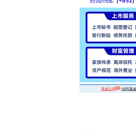
现成公司
|
信托基