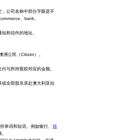
定，公司名称中部分字眼是不
f commerce、bank。
通知和信件的地址。
民（Citizen）。
支付与所持股权对应的金额。
事或全部股东亲赴澳大利亚自
某些单词和短语。例如银行、
信
解。