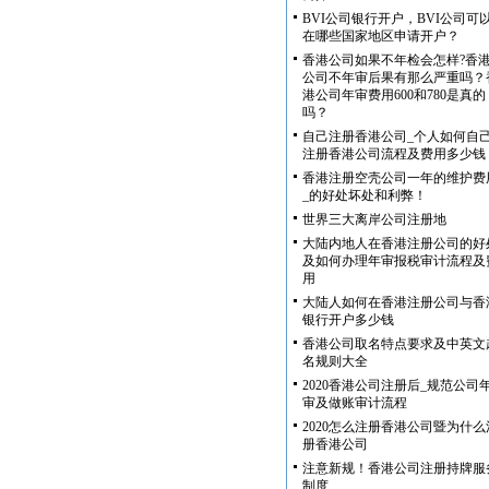
BVI公司银行开户，BVI公司可
在哪些国家地区申请开户？
香港公司如果不年检会怎样?香
公司不年审后果有那么严重吗？
港公司年审费用600和780是真的
吗？
自己注册香港公司_个人如何自
注册香港公司流程及费用多少钱
香港注册空壳公司一年的维护费
_的好处坏处和利弊！
世界三大离岸公司注册地
大陆内地人在香港注册公司的好
及如何办理年审报税审计流程及
用
大陆人如何在香港注册公司与香
银行开户多少钱
香港公司取名特点要求及中英文
名规则大全
2020香港公司注册后_规范公司
审及做账审计流程
2020怎么注册香港公司暨为什么
册香港公司
注意新规！香港公司注册持牌服
制度