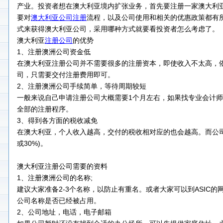
产业。投资者想在澳大利亚境内扩张业务，首先要注册一家澳大利
要对
澳大利亚公司注册
流程，以及公司使用和相关的优惠政策都有
式来获得澳大利亚公司，采用哪种方式就要看投资者怎么考虑了。
澳大利亚
注册公司
的优势
1、注册澳洲公司资金低
在澳大利亚注册公司并不需要很多的注册资本，即使收入不太高，
司，只需要交付注册费用即可。
2、注册澳洲公司手续简单，等待周期较短
一般来说自己申请注册公司大概需要1个月左右，如果找专业会计师
全部的注册程序。
3、得到各方面的税收减免
在澳大利亚，个人收入越高，交付的税收相对应的也会越高。而公司的
或30%)。
澳大利亚注册公司需要的资料
1、注册澳洲公司的名称;
建议大家准备2-3个名称，以防止有重名。或者大家可以到ASIC
公司名称是否已经被占用。
2、公司地址，电话，电子邮箱