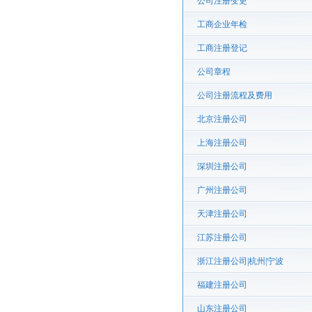
公司注册变更
工商企业年检
工商注册登记
公司章程
公司注册流程及费用
北京注册公司
上海注册公司
深圳注册公司
广州注册公司
天津注册公司
江苏注册公司
浙江注册公司|杭州|宁波
福建注册公司
山东注册公司