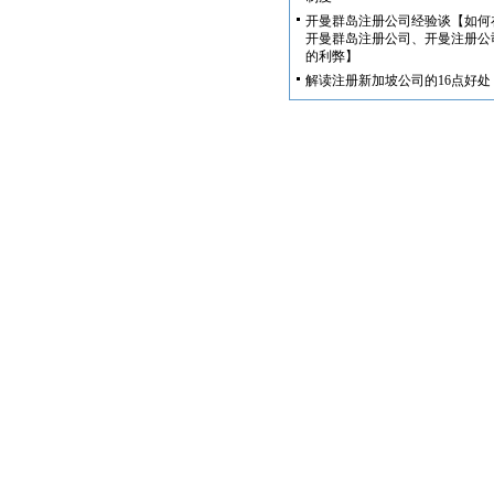
开曼群岛注册公司经验谈【如何
开曼群岛注册公司、开曼注册公
的利弊】
解读注册新加坡公司的16点好处