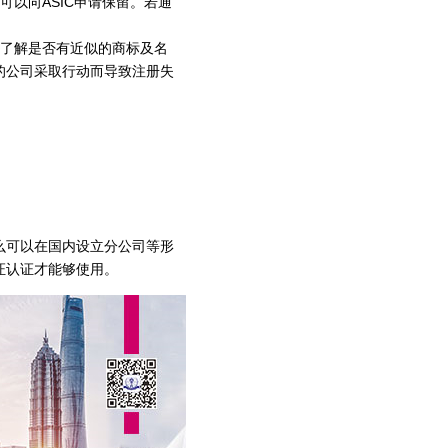
以向ASIC申请保留。若通
要了解是否有近似的商标及名
的公司采取行动而导致注册失
么可以在国内设立分公司等形
证认证才能够使用。