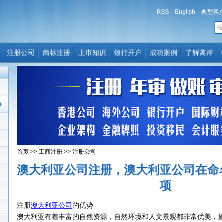
RSS
English
典型客
注册公司
商标注册
上市知识
银行开户
成功案例
了解离岸
首页
>>
工商注册
>>
注册公司
澳大利亚公司注册，澳大利亚公司在命
项
注册
澳大利亚公司
的优势
澳大利亚有着丰富的自然资源，自然环境和人文景观都非常优美，